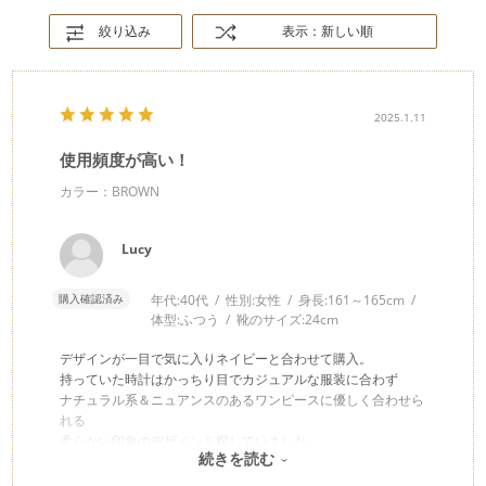
絞り込み
表示：新しい順
2025.1.11
使用頻度が高い！
カラー：BROWN
Lucy
購入確認済み
年代:
40代
性別:
女性
身長:
161～165cm
体型:
ふつう
靴のサイズ:
24cm
デザインが一目で気に入りネイビーと合わせて購入。
持っていた時計はかっちり目でカジュアルな服装に合わず
ナチュラル系＆ニュアンスのあるワンピースに優しく合わせら
れる
柔らかい印象のデザインを探していました。
続きを読む
シルバー系の時はネイビー。
ゴールド＆イエロー系の時はこちらのブラウンがとても使い勝