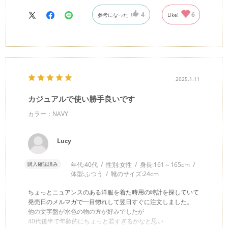
手が良いです。
4
6
参考になった
Like!
悩んだらこちらの色が一番合わせやすいと思います。
2025.1.11
カジュアルで使い勝手良いです
カラー：NAVY
Lucy
購入確認済み
年代:
40代
性別:
女性
身長:
161～165cm
体型:
ふつう
靴のサイズ:
24cm
ちょっとニュアンスのある洋服を着た時用の時計を探していて
発売日のメルマガで一目惚れして翌日すぐに注文しました。
他の文字盤が水色の物の方が好みでしたが
40代後半で年齢的にちょっと若すぎるかなと思い