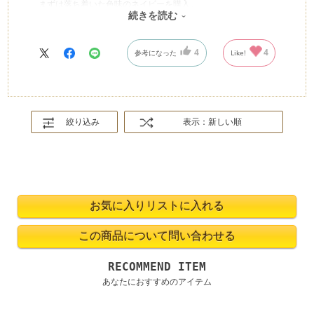
まずは落ち着いた色味のネイビーを購入。
続きを読む
エスニック調の服にもしっかりマッチするし
クラシカルだけどカジュアルでおしゃれな印象になります。
バンドは幅は華奢だけどしっかりした皮なので、
4
4
参考になった
Like!
デザインも相まって不思議と手首が細く見えます♪
絞り込み
表示：新しい順
RECOMMEND ITEM
あなたにおすすめのアイテム