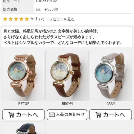
商品コード
LJFZ510102
販売価格
￥5,500
5.0
（2）
レビューを見る
月と太陽、惑星記号が描かれた文字盤が美しい腕時計。
さりげなくあしらわれたガラスビーズが煌めきます。
ベルトはシンプルなカラーで、どんなコーデにも馴染んでくれます。
BEIGE
BROWN
GRAY