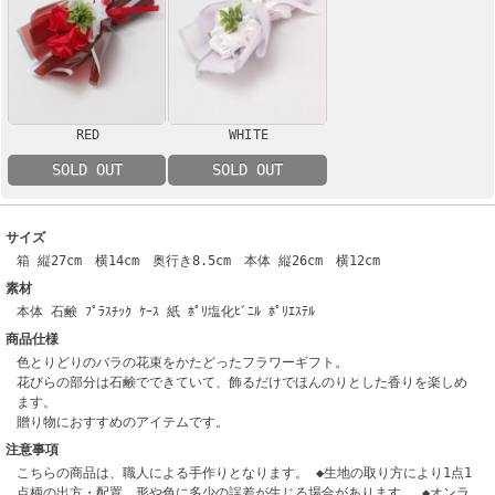
RED
WHITE
SOLD OUT
SOLD OUT
サイズ
箱 縦27cm 横14cm 奥行き8.5cm 本体 縦26cm 横12cm
素材
本体 石鹸 ﾌﾟﾗｽﾁｯｸ ｹｰｽ 紙 ﾎﾟﾘ塩化ﾋﾞﾆﾙ ﾎﾟﾘｴｽﾃﾙ
商品仕様
色とりどりのバラの花束をかたどったフラワーギフト。
花びらの部分は石鹸でできていて、飾るだけでほんのりとした香りを楽しめ
ます。
贈り物におすすめのアイテムです。
注意事項
こちらの商品は、職人による手作りとなります。 ◆生地の取り方により1点1
点柄の出方・配置、形や色に多少の誤差が生じる場合があります。 ◆オンラ