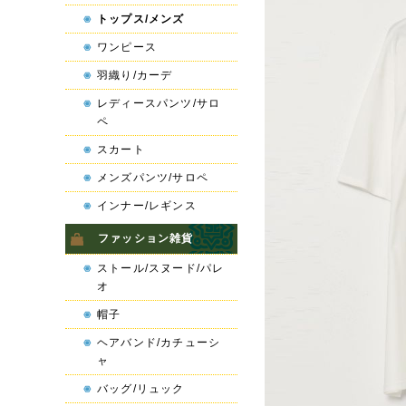
トップス/メンズ
ワンピース
羽織り/カーデ
レディースパンツ/サロ
ペ
スカート
メンズパンツ/サロペ
インナー/レギンス
ファッション雑貨
ストール/スヌード/パレ
オ
帽子
ヘアバンド/カチューシ
ャ
バッグ/リュック