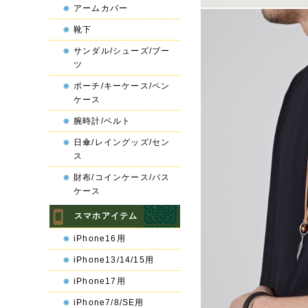
アームカバー
靴下
サンダル/シューズ/ブー
ツ
ポーチ/キーケース/ペン
ケース
腕時計/ベルト
日傘/レイングッズ/セン
ス
財布/コインケース/パス
ケース
スマホアイテム
iPhone16用
iPhone13/14/15用
iPhone17用
iPhone7/8/SE用