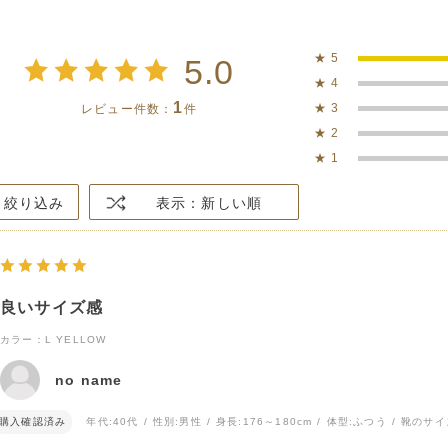
★
5
5.0
★
4
1
★
3
レビュー件数：
件
★
2
★
1
絞り込み
表示：新しい順
良いサイズ感
カラー：L YELLOW
no name
購入確認済み
年代:
40代
性別:
男性
身長:
176～180cm
体型:
ふつう
靴のサイ