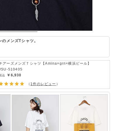
ンのメンズTシャツ。
チアーズメンズＴシャツ【Amina×grn×横浜ビール】
JSU-510405
￥6,930
（
1件のレビュー
）