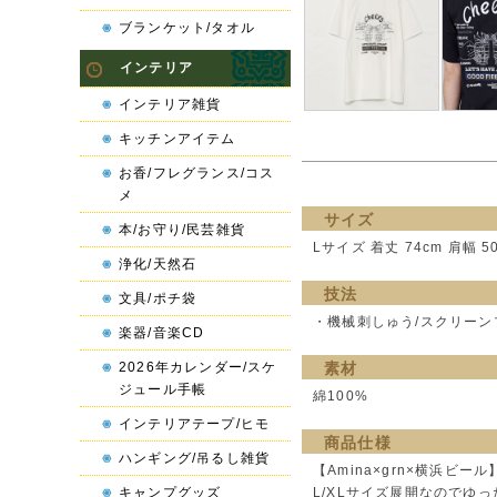
ブランケット/タオル
インテリア
インテリア雑貨
キッチンアイテム
お香/フレグランス/コス
メ
サイズ
本/お守り/民芸雑貨
Lサイズ 着丈 74cm 肩幅 50
浄化/天然石
技法
文具/ポチ袋
・機械刺しゅう/スクリーン
楽器/音楽CD
2026年カレンダー/スケ
素材
ジュール手帳
綿100%
インテリアテープ/ヒモ
商品仕様
ハンギング/吊るし雑貨
【Amina×grn×横浜
キャンプグッズ
L/XLサイズ展開なのでゆ