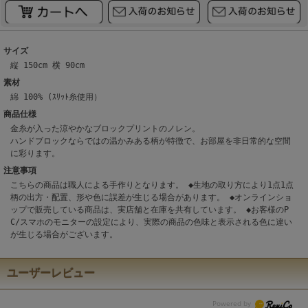
サイズ
縦 150cm 横 90cm
素材
綿 100% (ｽﾘｯﾄ糸使用）
商品仕様
金糸が入った涼やかなブロックプリントのノレン。
ハンドブロックならではの温かみある柄が特徴で、お部屋を非日常的な空間
に彩ります。
注意事項
こちらの商品は職人による手作りとなります。 ◆生地の取り方により1点1点
柄の出方・配置、形や色に誤差が生じる場合があります。 ◆オンラインショ
ップで販売している商品は、実店舗と在庫を共有しています。 ◆お客様のP
C/スマホのモニターの設定により、実際の商品の色味と表示される色に違い
が生じる場合がございます。
ユーザーレビュー