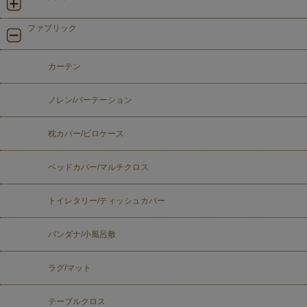
ファブリック
カーテン
ノレン/パーテーション
枕カバー/ピロケース
ベッドカバー/マルチクロス
トイレタリー/ティッシュカバー
バンダナ/小風呂敷
ラグ/マット
テーブルクロス