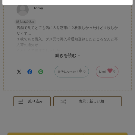
tomy
購入確認済み
店舗で見てとても気に入り窓用に２枚欲しかったけど１枚しか
なくて…。
１枚でもと購入。ダメ元で再入荷通知登録したところなんと再
入荷の通知が！
うれしくて即注文しました。
続きを読む
気分上がります〜。
0
0
参考になった
Like!
絞り込み
表示：新しい順