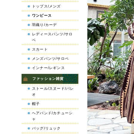
トップス/メンズ
ワンピース
羽織り/カーデ
レディースパンツ/サロ
ペ
スカート
メンズパンツ/サロペ
インナー/レギンス
ファッション雑貨
ストール/スヌード/パレ
オ
帽子
ヘアバンド/カチューシ
ャ
バッグ/リュック