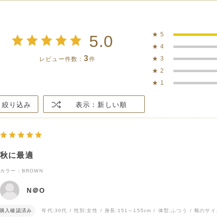
★
5
5.0
★
4
3
★
3
レビュー件数：
件
★
2
★
1
絞り込み
表示：新しい順
秋に最適
カラー：BROWN
N＠O
購入確認済み
年代:
30代
性別:
女性
身長:
151～155cm
体型:
ふつう
靴のサイ