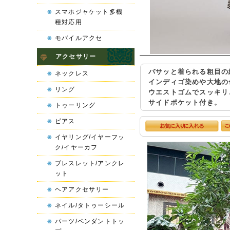
スマホジャケット多機
種対応用
モバイルアクセ
アクセサリー
バサッと着られる粗目の
ネックレス
インディゴ染めや大地の
リング
ウエストゴムでスッキリ
サイドポケット付き。
トゥーリング
ピアス
イヤリング/イヤーフッ
ク/イヤーカフ
ブレスレット/アンクレ
ット
ヘアアクセサリー
ネイル/タトゥーシール
パーツ/ペンダントトッ