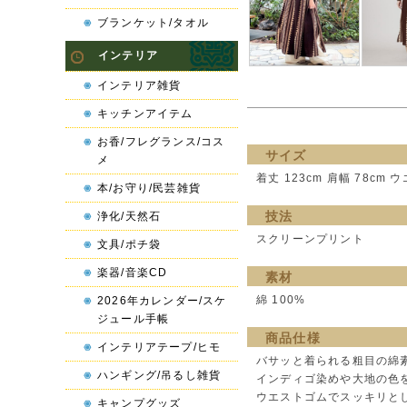
ブランケット/タオル
インテリア
インテリア雑貨
キッチンアイテム
お香/フレグランス/コス
サイズ
メ
着丈 123cm 肩幅 78cm ウ
本/お守り/民芸雑貨
技法
浄化/天然石
スクリーンプリント
文具/ポチ袋
楽器/音楽CD
素材
綿 100%
2026年カレンダー/スケ
ジュール手帳
商品仕様
インテリアテープ/ヒモ
バサッと着られる粗目の綿
ハンギング/吊るし雑貨
インディゴ染めや大地の色
ウエストゴムでスッキリと
キャンプグッズ