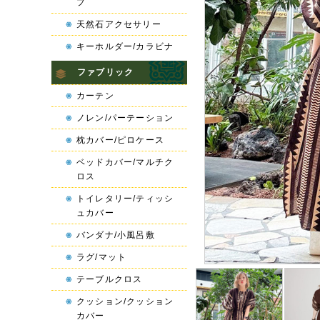
プ
天然石アクセサリー
キーホルダー/カラビナ
ファブリック
カーテン
ノレン/パーテーション
枕カバー/ピロケース
ベッドカバー/マルチク
ロス
トイレタリー/ティッシ
ュカバー
バンダナ/小風呂敷
ラグ/マット
テーブルクロス
クッション/クッション
カバー