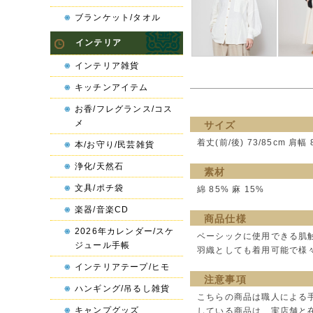
ブランケット/タオル
インテリア
インテリア雑貨
キッチンアイテム
お香/フレグランス/コス
メ
サイズ
着丈(前/後) 73/85cm 肩幅 
本/お守り/民芸雑貨
浄化/天然石
素材
文具/ポチ袋
綿 85% 麻 15%
楽器/音楽CD
商品仕様
2026年カレンダー/スケ
ベーシックに使用できる肌
ジュール手帳
羽織としても着用可能で様
インテリアテープ/ヒモ
注意事項
ハンギング/吊るし雑貨
こちらの商品は職人による
キャンプグッズ
している商品は、実店舗と