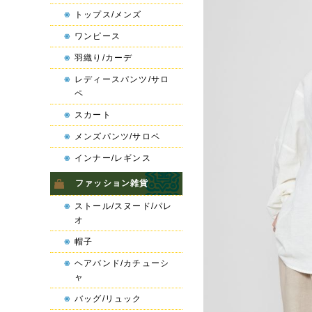
トップス/メンズ
ワンピース
羽織り/カーデ
レディースパンツ/サロ
ペ
スカート
メンズパンツ/サロペ
インナー/レギンス
ファッション雑貨
ストール/スヌード/パレ
オ
帽子
ヘアバンド/カチューシ
ャ
バッグ/リュック