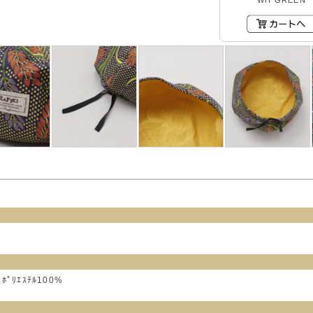
WH GREEN
ﾎﾟﾘｴｽﾃﾙ100%