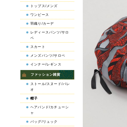
トップス/メンズ
ワンピース
羽織り/カーデ
レディースパンツ/サロ
ペ
スカート
メンズパンツ/サロペ
インナー/レギンス
ファッション雑貨
ストール/スヌード/パレ
オ
帽子
ヘアバンド/カチューシ
ャ
バッグ/リュック