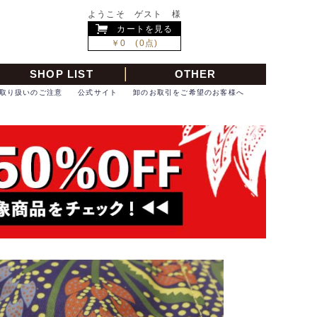
ようこそ ゲスト 様
カートを見る
￥0 (0点)
SHOP LIST
OTHER
取り扱いのご注意
公式サイト
卸のお取引をご希望のお客様へ