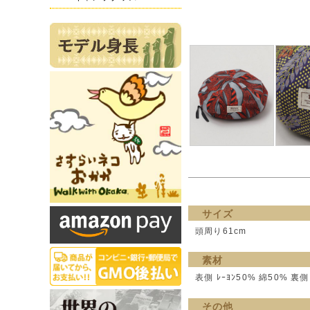
サイズ
頭周り61cm
素材
表側 ﾚｰﾖﾝ50% 綿50% 裏側 
その他