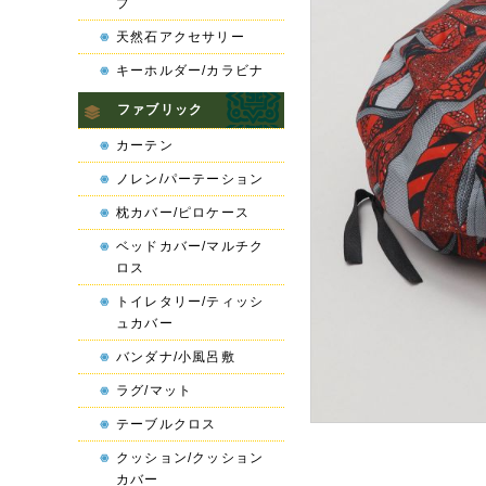
プ
天然石アクセサリー
キーホルダー/カラビナ
ファブリック
カーテン
ノレン/パーテーション
枕カバー/ピロケース
ベッドカバー/マルチク
ロス
トイレタリー/ティッシ
ュカバー
バンダナ/小風呂敷
ラグ/マット
テーブルクロス
クッション/クッション
カバー