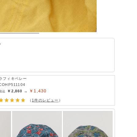
。
ラフィキベレー
COHP511104
￥1,430
￥2,860 →
（
1件のレビュー
）