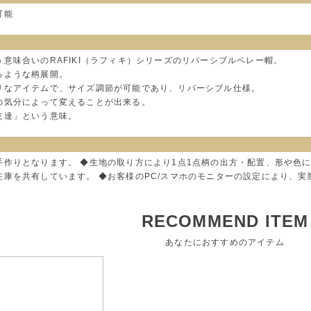
可能
意味合いのRAFIKI（ラフィキ）シリーズのリバーシブルベレー帽。
るような柄展開。
リなアイテムで、サイズ調節が可能であり、リバーシブル仕様。
の気分によって変えることが出来る。
友達」という意味。
手作りとなります。 ◆生地の取り方により1点1点柄の出方・配置、形や色
在庫を共有しています。 ◆お客様のPC/スマホのモニターの設定により、
RECOMMEND ITEM
あなたにおすすめのアイテム