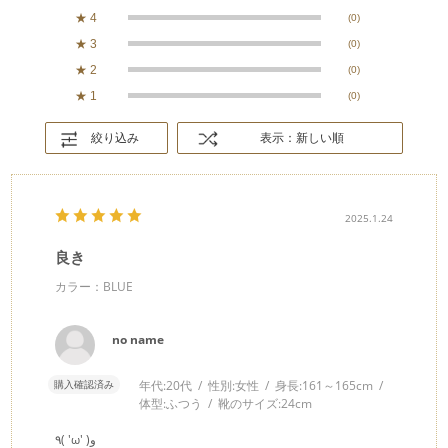
★
4
(0)
★
3
(0)
★
2
(0)
★
1
(0)
絞り込み
表示：新しい順
2025.1.24
良き
カラー：BLUE
no name
購入確認済み
年代:
20代
性別:
女性
身長:
161～165cm
体型:
ふつう
靴のサイズ:
24cm
٩( 'ω' )و