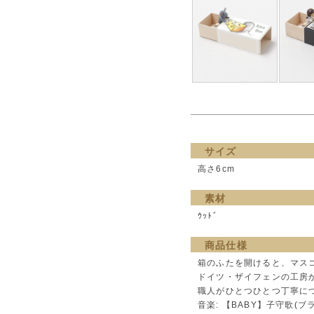
サイズ
高さ6cm
素材
ｳｯﾄﾞ
商品仕様
箱のふたを開けると、マス
ドイツ・ザイフェンの工房
職人がひとつひとつ丁寧に
音楽: 【BABY】子守歌(ブラー