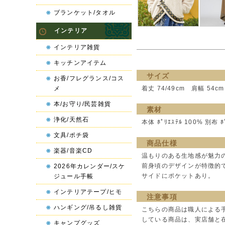
ブランケット/タオル
インテリア
インテリア雑貨
キッチンアイテム
サイズ
お香/フレグランス/コス
メ
着丈 74/49cm 肩幅 54cm
本/お守り/民芸雑貨
素材
浄化/天然石
本体 ﾎﾟﾘｴｽﾃﾙ 100% 別布 ﾎ
文具/ポチ袋
商品仕様
楽器/音楽CD
温もりのある生地感が魅力
前身頃のデザインが特徴的
2026年カレンダー/スケ
サイドにポケットあり。
ジュール手帳
インテリアテープ/ヒモ
注意事項
ハンギング/吊るし雑貨
こちらの商品は職人による
している商品は、実店舗と
キャンプグッズ