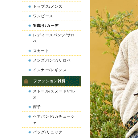
トップス/メンズ
ワンピース
羽織り/カーデ
レディースパンツ/サロ
ペ
スカート
メンズパンツ/サロペ
インナー/レギンス
ファッション雑貨
ストール/スヌード/パレ
オ
帽子
ヘアバンド/カチューシ
ャ
バッグ/リュック