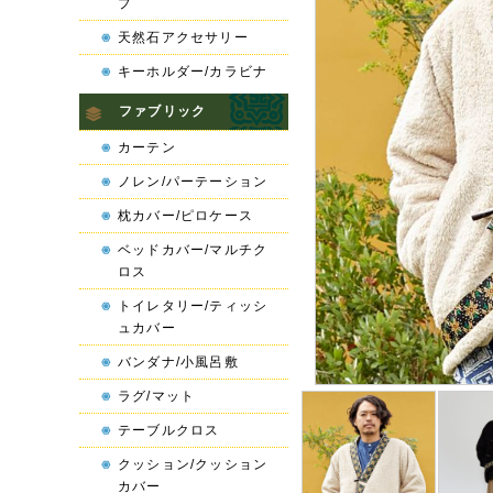
プ
天然石アクセサリー
キーホルダー/カラビナ
ファブリック
カーテン
ノレン/パーテーション
枕カバー/ピロケース
ベッドカバー/マルチク
ロス
トイレタリー/ティッシ
ュカバー
バンダナ/小風呂敷
ラグ/マット
テーブルクロス
クッション/クッション
カバー