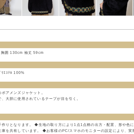
 胸囲 130cm 袖丈 59cm
ﾟﾘｴｽﾃﾙ 100%
のボアメンズジャケット。
で、大胆に使用されているテープが目を引く。
手作りとなります。 ◆生地の取り方により1点1点柄の出方・配置、形や色
在庫を共有しています。 ◆お客様のPC/スマホのモニターの設定により、