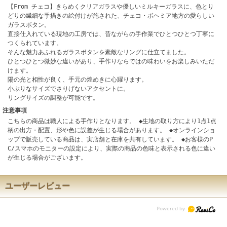
【From チェコ】きらめくクリアガラスや優しいミルキーガラスに、色とり
どりの繊細な手描きの絵付けが施された、チェコ・ボヘミア地方の愛らしい
ガラスボタン。
直接仕入れている現地の工房では、昔ながらの手作業でひとつひとつ丁寧に
つくられています。
そんな魅力あふれるガラスボタンを素敵なリングに仕立てました。
ひとつひとつ微妙な違いがあり、手作りならではの味わいをお楽しみいただ
けます。
陽の光と相性が良く、手元の煌めきに心躍ります。
小ぶりなサイズでさりげないアクセントに。
リングサイズの調整が可能です。
注意事項
こちらの商品は職人による手作りとなります。 ◆生地の取り方により1点1点
柄の出方・配置、形や色に誤差が生じる場合があります。 ◆オンラインショ
ップで販売している商品は、実店舗と在庫を共有しています。 ◆お客様のP
C/スマホのモニターの設定により、実際の商品の色味と表示される色に違い
が生じる場合がございます。
ユーザーレビュー