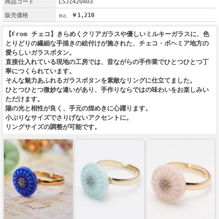
商品コード
LSJZ420403
販売価格
￥1,210
【From チェコ】きらめくクリアガラスや優しいミルキーガラスに、色
とりどりの繊細な手描きの絵付けが施された、チェコ・ボヘミア地方の
愛らしいガラスボタン。
直接仕入れている現地の工房では、昔ながらの手作業でひとつひとつ丁
寧につくられています。
そんな魅力あふれるガラスボタンを素敵なリングに仕立てました。
ひとつひとつ微妙な違いがあり、手作りならではの味わいをお楽しみい
ただけます。
陽の光と相性が良く、手元の煌めきに心躍ります。
小ぶりなサイズでさりげないアクセントに。
リングサイズの調整が可能です。