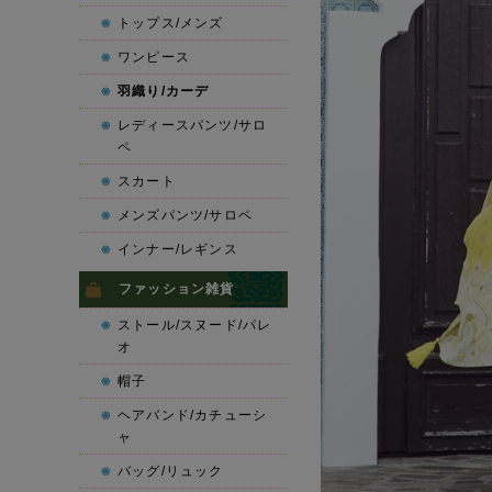
トップス/メンズ
ワンピース
羽織り/カーデ
レディースパンツ/サロ
ペ
スカート
メンズパンツ/サロペ
インナー/レギンス
ファッション雑貨
ストール/スヌード/パレ
オ
帽子
ヘアバンド/カチューシ
ャ
バッグ/リュック