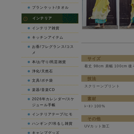
ブランケット/タオル
インテリア
インテリア雑貨
キッチンアイテム
お香/フレグランス/コス
メ
サイズ
本/お守り/民芸雑貨
着丈 98cm 肩幅 100cm 後
浄化/天然石
技法
文具/ポチ袋
スクリーンプリント
楽器/音楽CD
素材
2026年カレンダー/スケ
ジュール手帳
ﾚｰﾖﾝ 100%
インテリアテープ/ヒモ
その他
ハンギング/吊るし雑貨
UVカット加工
キャンプグッズ