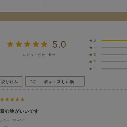
★
5
5.0
★
4
6
★
3
レビュー件数：
件
★
2
★
1
絞り込み
表示：新しい順
着心地がいいです
カラー：BLACK