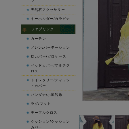
プ
天然石アクセサリー
キーホルダー/カラビナ
ファブリック
カーテン
ノレン/パーテーション
枕カバー/ピロケース
ベッドカバー/マルチク
ロス
トイレタリー/ティッシ
ュカバー
バンダナ/小風呂敷
ラグ/マット
テーブルクロス
クッション/クッション
カバー