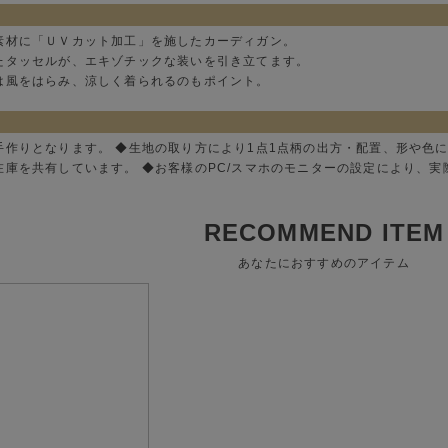
素材に「ＵＶカット加工」を施したカーディガン。
たタッセルが、エキゾチックな装いを引き立てます。
は風をはらみ、涼しく着られるのもポイント。
手作りとなります。 ◆生地の取り方により1点1点柄の出方・配置、形や色
在庫を共有しています。 ◆お客様のPC/スマホのモニターの設定により、
RECOMMEND ITEM
あなたにおすすめのアイテム