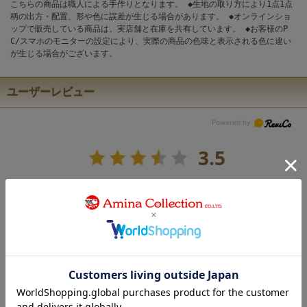
こちらの商品は職人による手作りとなります。 ◆生地の取り方により1点1点
柄の出方・配置、形や色に誤差が生じる場合があります。 ◆オンラインショ
ップで販売している商品は、実店舗と在庫を共有しています。 ◆お客様のP
C/スマホのモニターの設定により、実際の商品の色味と表示される色に違い
が生じる場合がございます。
ユーザーレビュー
3.5
10
レビュー件数：
件
★
5
(4)
★
4
(2)
★
3
(1)
★
2
(1)
★
1
(2)