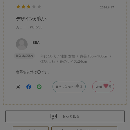
2026.6.17
デザインが良い
カラー：PURPLE
BBA
購入確認済み
年代:
50代
性別:
女性
身長:
156～160cm
体型:
大柄
靴のサイズ:
24cm
色落ち以外は⭕️です。
2
0
参考になった
Like!
もっと見る