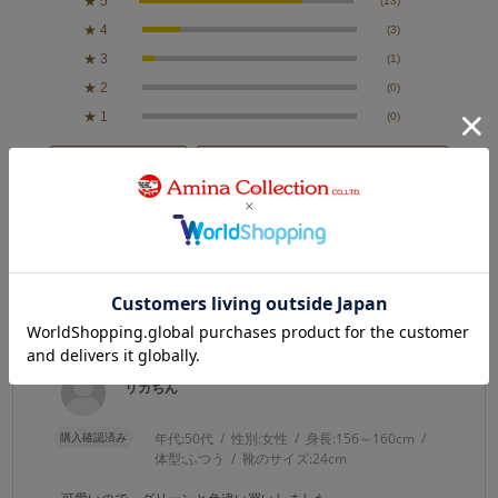
★
5
(13)
★
4
(3)
★
3
(1)
★
2
(0)
★
1
(0)
絞り込み
表示：新しい順
2026.7.5
可愛い
カラー：MUSTARD
リカちん
購入確認済み
年代:
50代
性別:
女性
身長:
156～160cm
体型:
ふつう
靴のサイズ:
24cm