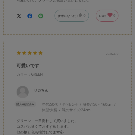
可愛いので、グリーンと色違い買いしました
0
0
参考になった
Like!
2026.6.9
可愛いです
カラー：GREEN
リカちん
購入確認済み
年代:
50代
性別:
女性
身長:
156～160cm
体型:
大柄
靴のサイズ:
24cm
グリーン、一目惚れして買いました。
コスパも良くておすすめします。
他の柄と色も検討してます👍