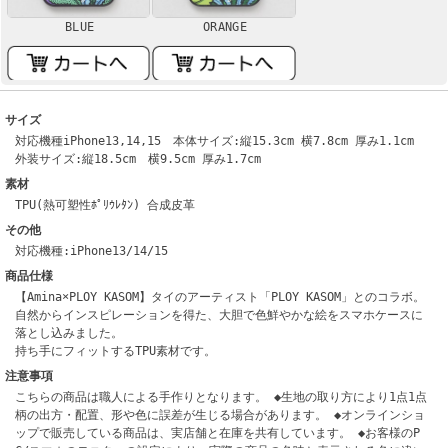
BLUE
ORANGE
サイズ
対応機種iPhone13,14,15 本体サイズ:縦15.3cm 横7.8cm 厚み1.1cm
外装サイズ:縦18.5cm 横9.5cm 厚み1.7cm
素材
TPU(熱可塑性ﾎﾟﾘｳﾚﾀﾝ) 合成皮革
その他
対応機種:iPhone13/14/15
商品仕様
【Amina×PLOY KASOM】タイのアーティスト「PLOY KASOM」とのコラボ。
自然からインスピレーションを得た、大胆で色鮮やかな絵をスマホケースに
落とし込みました。
持ち手にフィットするTPU素材です。
注意事項
こちらの商品は職人による手作りとなります。 ◆生地の取り方により1点1点
柄の出方・配置、形や色に誤差が生じる場合があります。 ◆オンラインショ
ップで販売している商品は、実店舗と在庫を共有しています。 ◆お客様のP