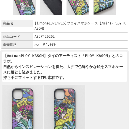
商品名
[iPhone13/14/15]プロイスマホケース【Amina×PLOY K
ASOM】
商品コード
ASJP420201
販売価格
￥4,070
【Amina×PLOY KASOM】タイのアーティスト「PLOY KASOM」とのコ
ラボ。
自然からインスピレーションを得た、大胆で色鮮やかな絵をスマホケー
スに落とし込みました。
持ち手にフィットするTPU素材です。