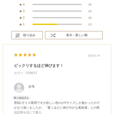
★
4
(0)
★
3
(0)
★
2
(0)
★
1
(1)
絞り込み
表示：新しい順
2025.5.16
ビックリするほど伸びます！
カラー：FOREST
ひろ
購入確認済み
普段Lサイズ着用ですが欲しい色のがSサイズしか無かったので
かなり迷いましたが、「驚くほどに伸びやかな素材感」との商
品説明を信じて購入。