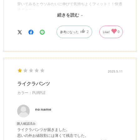
穿いてみるとウソみたいに伸びて気持ちよくフィット！！快適
過ぎます♪
続きを読む
きっとリピートすると思います(^^)
2
0
参考になった
Like!
2025.5.11
ライクラパンツ
カラー：PURPLE
no name
購入確認済み
ライクラパンツが届きました。
思いの外お値段割には薄くて残念でした。