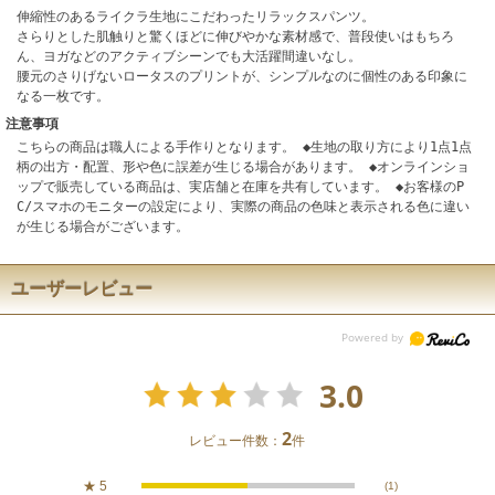
伸縮性のあるライクラ生地にこだわったリラックスパンツ。
さらりとした肌触りと驚くほどに伸びやかな素材感で、普段使いはもちろ
ん、ヨガなどのアクティブシーンでも大活躍間違いなし。
腰元のさりげないロータスのプリントが、シンプルなのに個性のある印象に
なる一枚です。
注意事項
こちらの商品は職人による手作りとなります。 ◆生地の取り方により1点1点
柄の出方・配置、形や色に誤差が生じる場合があります。 ◆オンラインショ
ップで販売している商品は、実店舗と在庫を共有しています。 ◆お客様のP
C/スマホのモニターの設定により、実際の商品の色味と表示される色に違い
が生じる場合がございます。
ユーザーレビュー
3.0
2
レビュー件数：
件
★
5
(1)