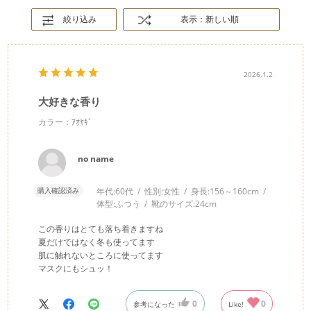
絞り込み
表示：新しい順
2026.1.2
大好きな香り
カラー：ｱｵﾔｷﾞ
no name
購入確認済み
年代:
60代
性別:
女性
身長:
156～160cm
体型:
ふつう
靴のサイズ:
24cm
この香りはとても落ち着きますね
夏だけではなく冬も使ってます
肌に触れないところに使ってます
マスクにもシュッ！
0
0
参考になった
Like!