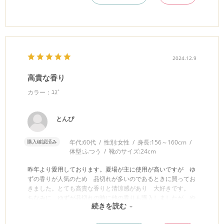
2024.12.9
高貴な香り
カラー：ﾕｽﾞ
とんぴ
購入確認済み
年代:
60代
性別:
女性
身長:
156～160cm
体型:
ふつう
靴のサイズ:
24cm
昨年より愛用しております。夏場が主に使用が高いですが ゆ
ずの香りが人気のため 品切れが多いのであるときに買ってお
きました。とても高貴な香りと清涼感があり 大好きです。
ちなみに ゆずが品切れの時に他の香りも購入しましたが や
続きを読む
はり どれも高貴な香りです。