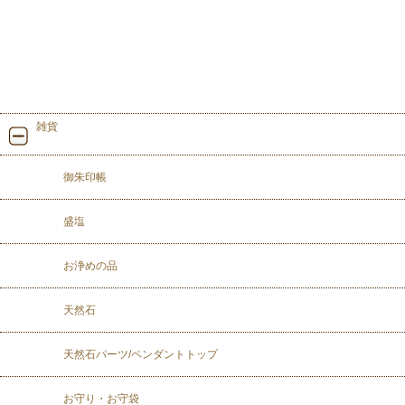
雑貨
御朱印帳
盛塩
お浄めの品
天然石
天然石パーツ/ペンダントトップ
お守り・お守袋