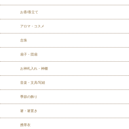
お香/香立て
アロマ・コスメ
念珠
扇子・団扇
お神札入れ・神棚
音楽・文具/写経
季節の飾り
箸・箸置き
携帯衣