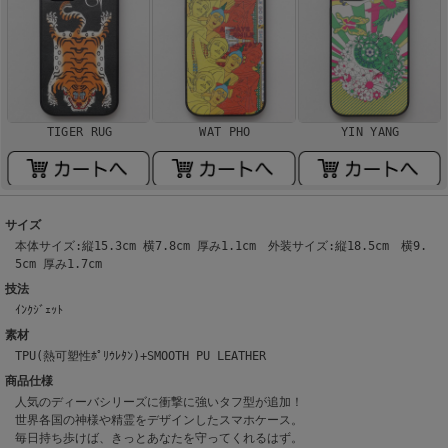
TIGER RUG
WAT PHO
YIN YANG
サイズ
本体サイズ:縦15.3cm 横7.8cm 厚み1.1cm 外装サイズ:縦18.5cm 横9.
5cm 厚み1.7cm
技法
ｲﾝｸｼﾞｪｯﾄ
素材
TPU(熱可塑性ﾎﾟﾘｳﾚﾀﾝ)+SMOOTH PU LEATHER
商品仕様
人気のディーバシリーズに衝撃に強いタフ型が追加！
世界各国の神様や精霊をデザインしたスマホケース。
毎日持ち歩けば、きっとあなたを守ってくれるはず。