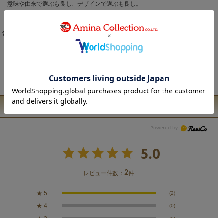
意味や由来で選ぶも良し、デザインで選ぶも良し。
他にはない自分らしさを楽しもう。
iPhone13/14/15対応。
注意事項
こちらの商品は職人による手作りとなります。 ◆生地の取り方により1点1点
柄の出方・配置、形や色に誤差が生じる場合があります。 ◆オンラインショ
ップで販売している商品は、実店舗と在庫を共有しています。 ◆お客様のP
C/スマホのモニターの設定により、実際の商品の色味と表示される色に違い
が生じる場合がございます。
ユーザーレビュー
5.0
2
レビュー件数：
件
★
5
(2)
★
4
(0)