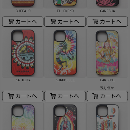
BUFFALO
EL EKEKO
GANESHA
KATHINA
KOKOPELLI
LAKSHMI
残り僅か