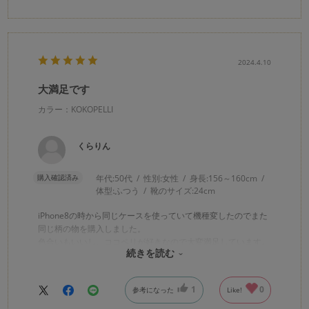
2024.4.10
大満足です
カラー：KOKOPELLI
くらりん
購入確認済み
年代:
50代
性別:
女性
身長:
156～160cm
体型:
ふつう
靴のサイズ:
24cm
iPhone8の時から同じケースを使っていて機種変したのでまた
同じ柄の物を購入しました。
色合いもいいし、ココペリが好きなので大変満足しています。
続きを読む
問合せにも迅速に対応して頂きありがとうございました。
1
0
参考になった
Like!