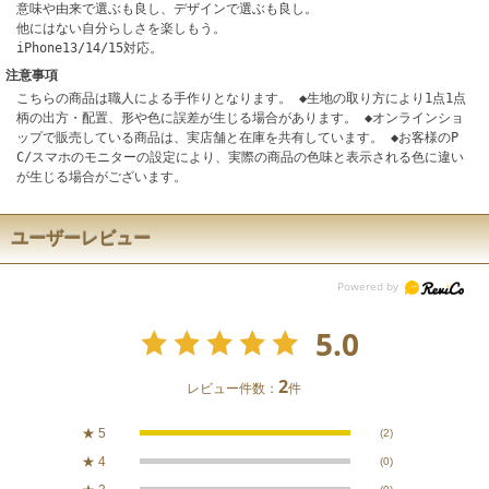
意味や由来で選ぶも良し、デザインで選ぶも良し。
他にはない自分らしさを楽しもう。
iPhone13/14/15対応。
注意事項
こちらの商品は職人による手作りとなります。 ◆生地の取り方により1点1点
柄の出方・配置、形や色に誤差が生じる場合があります。 ◆オンラインショ
ップで販売している商品は、実店舗と在庫を共有しています。 ◆お客様のP
C/スマホのモニターの設定により、実際の商品の色味と表示される色に違い
が生じる場合がございます。
ユーザーレビュー
5.0
2
レビュー件数：
件
★
5
(2)
★
4
(0)