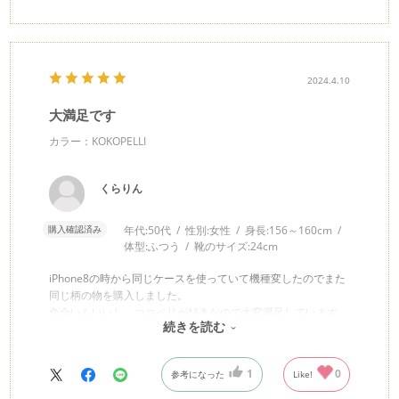
2024.4.10
大満足です
カラー：KOKOPELLI
くらりん
購入確認済み
年代:
50代
性別:
女性
身長:
156～160cm
体型:
ふつう
靴のサイズ:
24cm
iPhone8の時から同じケースを使っていて機種変したのでまた
同じ柄の物を購入しました。
色合いもいいし、ココペリが好きなので大変満足しています。
続きを読む
問合せにも迅速に対応して頂きありがとうございました。
1
0
参考になった
Like!