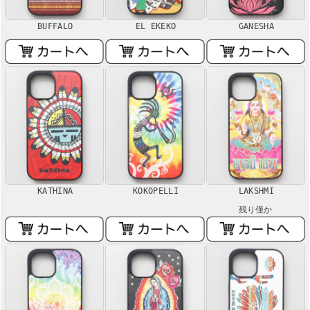
BUFFALO
EL EKEKO
GANESHA
KATHINA
KOKOPELLI
LAKSHMI
残り僅か