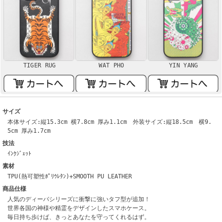
TIGER RUG
WAT PHO
YIN YANG
サイズ
本体サイズ:縦15.3cm 横7.8cm 厚み1.1cm 外装サイズ:縦18.5cm 横9.
5cm 厚み1.7cm
技法
ｲﾝｸｼﾞｪｯﾄ
素材
TPU(熱可塑性ﾎﾟﾘｳﾚﾀﾝ)+SMOOTH PU LEATHER
商品仕様
人気のディーバシリーズに衝撃に強いタフ型が追加！
世界各国の神様や精霊をデザインしたスマホケース。
毎日持ち歩けば、きっとあなたを守ってくれるはず。