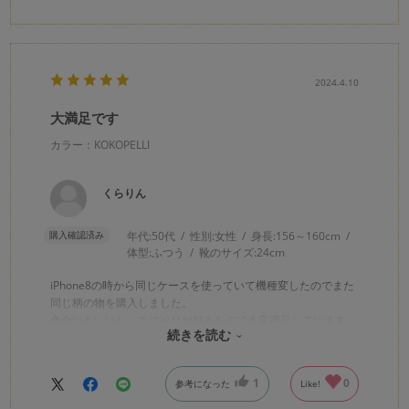
2024.4.10
大満足です
カラー：KOKOPELLI
くらりん
購入確認済み
年代:
50代
性別:
女性
身長:
156～160cm
体型:
ふつう
靴のサイズ:
24cm
iPhone8の時から同じケースを使っていて機種変したのでまた
同じ柄の物を購入しました。
色合いもいいし、ココペリが好きなので大変満足しています。
続きを読む
問合せにも迅速に対応して頂きありがとうございました。
1
0
参考になった
Like!