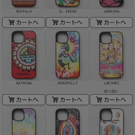
BUFFALO
EL EKEKO
GANESHA
KATHINA
KOKOPELLI
LAKSHMI
残り僅か