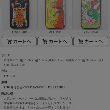
TIGER RUG
WAT PHO
YIN YANG
サイズ
本体サイズ:縦15.3cm 横7.8cm 厚み1.1cm 外装サイズ:縦18.5cm 横9.
5cm 厚み1.7cm
技法
ｲﾝｸｼﾞｪｯﾄ
素材
TPU(熱可塑性ﾎﾟﾘｳﾚﾀﾝ)+SMOOTH PU LEATHER
商品仕様
人気のディーバシリーズに衝撃に強いタフ型が追加！
世界各国の神様や精霊をデザインしたスマホケース。
毎日持ち歩けば、きっとあなたを守ってくれるはず。