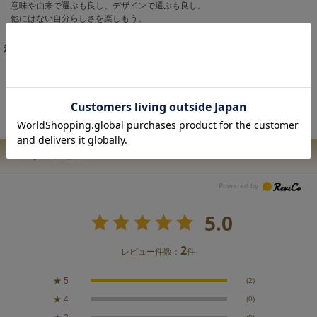
意味や由来で選ぶも良し、デザインで選ぶも良し。
他にはない自分らしさを楽しもう。
iPhone13/14/15対応。
注意事項
こちらの商品は職人による手作りとなります。 ◆生地の取り方により1点1点
柄の出方・配置、形や色に誤差が生じる場合があります。 ◆オンラインショ
ップで販売している商品は、実店舗と在庫を共有しています。 ◆お客様のP
C/スマホのモニターの設定により、実際の商品の色味と表示される色に違い
が生じる場合がございます。
ユーザーレビュー
5.0
2
レビュー件数：
件
★
5
(2)
★
4
(0)