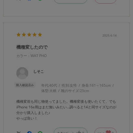
2025.6.14
機種変したので
カラー：WAT PHO
しそこ
購入確認済み
年代:
40代
性別:
女性
身長:
161～165cm
体型:
大柄
靴のサイズ:
25cm
機種変前も同じ物使ってました。機種変後も使いたくて、でも
iPhone 16e用はまだ無いみたい…調べると14と同サイズなのが
分かり購入しました♪
やっぱ良い！