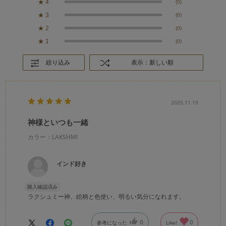
★
4
(0)
★
3
(0)
★
2
(0)
★
1
(0)
絞り込み
表示：新しい順
2025.11.19
神様といつも一緒
カラー：LAKSHMI
インド好き
購入確認済み
ラクシュミー神、絵柄と色使い、明るい気分になれます。
0
0
参考になった
Like!