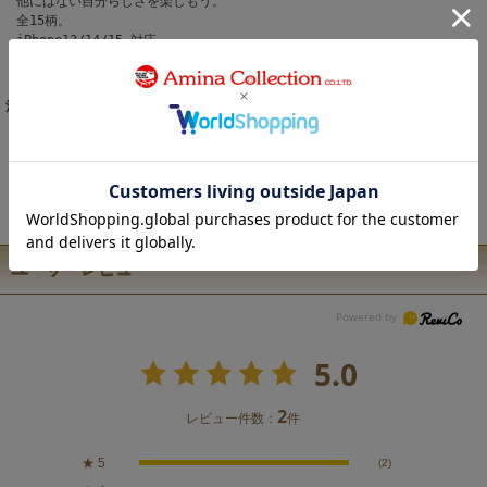
他にはない自分らしさを楽しもう。
全15柄。
iPhone13/14/15 対応。
兼用のボディであるため装着いただく機種によってはカメラ穴周りに若干の
隙間が発生しますが使用に問題ございません。
注意事項
こちらの商品は職人による手作りとなります。 ◆生地の取り方により1点1点
柄の出方・配置、形や色に誤差が生じる場合があります。 ◆オンラインショ
ップで販売している商品は、実店舗と在庫を共有しています。 ◆お客様のP
C/スマホのモニターの設定により、実際の商品の色味と表示される色に違い
が生じる場合がございます。
ユーザーレビュー
5.0
2
レビュー件数：
件
★
5
(2)