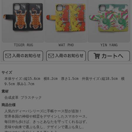
TIGER RUG
WAT PHO
YIN YANG
サイズ
本体サイズ:縦15.6cm 横8.2cm 厚さ1.5cm 外装サイズ:縦18.5cm 横
9.5cm 厚み1.7cm
素材
合成皮革 プラスチック
商品仕様
人気のディーバシリーズに手帳ケース型が追加！
世界各国の神様や精霊をデザインしたスマホケース。
毎日持ち歩けば、きっとあなたを守ってくれるはず。
意味や由来で選ぶも良し、デザインで選ぶも良し。