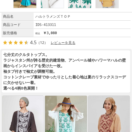
商品名
ハルトラメンズＴＯＰ
商品コード
IDS-413311
販売価格
￥3,080
4.5
（12）
レビューを見る
七分丈のクルタトップス。
ラジャスタン州が誇る歴史的建造物、アンベール城やハワーマハルの壁
画からインスパイアを受けた一枚。
袖タブ付きで袖丈が調整可能。
コットンクレープ素材でゆったりとした着心地は夏のリラックスコーデ
に欠かせない一着。
選べる4柄8色展開！