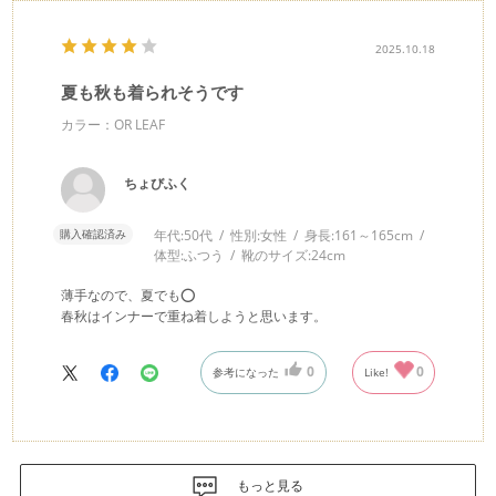
2025.10.18
夏も秋も着られそうです
カラー：OR LEAF
ちょびふく
購入確認済み
年代:
50代
性別:
女性
身長:
161～165cm
体型:
ふつう
靴のサイズ:
24cm
薄手なので、夏でも⭕️
春秋はインナーで重ね着しようと思います。
0
0
参考になった
Like!
もっと見る