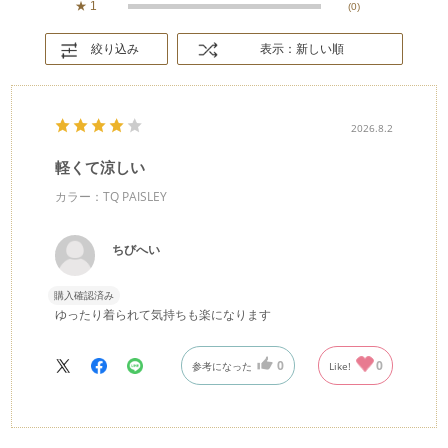
★
1
(0)
絞り込み
表示：新しい順
2026.8.2
軽くて涼しい
カラー：TQ PAISLEY
ちびへい
購入確認済み
ゆったり着られて気持ちも楽になります
0
0
参考になった
Like!