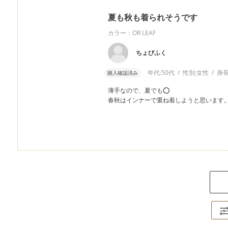
夏も秋も着られそうです
カラー：OR LEAF
ちょびふく
年代:
50代
性別:
女性
身長
購入確認済み
薄手なので、夏でも⭕️
春秋はインナーで重ね着しようと思います