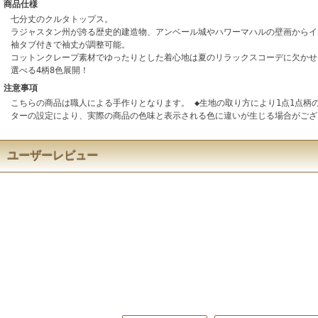
商品仕様
七分丈のクルタトップス。
ラジャスタン州が誇る歴史的建造物、アンベール城やハワーマハルの壁画からイ
袖タブ付きで袖丈が調整可能。
コットンクレープ素材でゆったりとした着心地は夏のリラックスコーデに欠かせ
選べる4柄8色展開！
注意事項
こちらの商品は職人による手作りとなります。 ◆生地の取り方により1点1点柄
ターの設定により、実際の商品の色味と表示される色に違いが生じる場合がござ
ユーザーレビュー