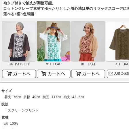
袖タブ付きで袖丈が調整可能。
コットンクレープ素材でゆったりとした着心地は夏のリラックスコーデに
選べる4柄8色展開！
BK PAISLEY
WH LEAF
BE IKAT
KH IKA
サイズ
着丈 76cm 肩幅 49cm 胸囲 117cm 袖丈 43.5cm
技法
・スクリーンプリント
素材
綿 100%