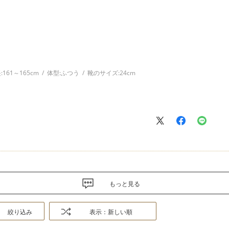
:
161～165cm
体型:
ふつう
靴のサイズ:
24cm
。
もっと見る
絞り込み
表示：新しい順