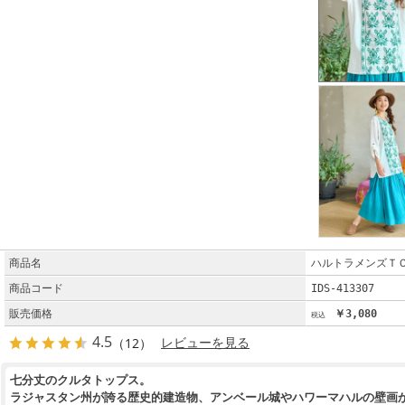
商品名
ハルトラメンズＴ
商品コード
IDS-413307
販売価格
￥3,080
4.5
（12）
レビューを見る
七分丈のクルタトップス。
ラジャスタン州が誇る歴史的建造物、アンベール城やハワーマハルの壁画