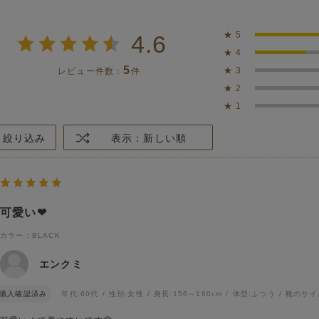
★
5
4.6
★
4
5
★
3
レビュー件数：
件
★
2
★
1
絞り込み
表示：新しい順
可愛い❤
カラー：BLACK
エンクミ
購入確認済み
年代:
60代
性別:
女性
身長:
156～160cm
体型:
ふつう
靴のサイ