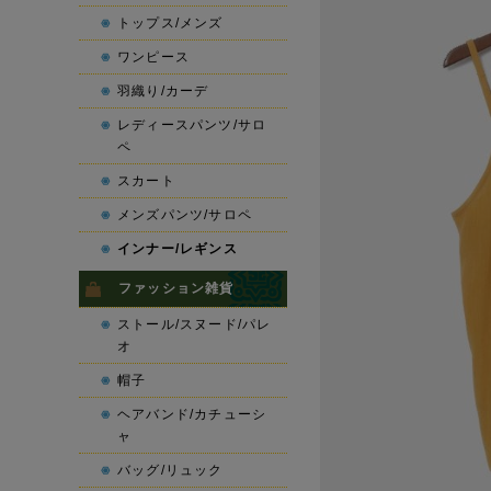
トップス/メンズ
ワンピース
羽織り/カーデ
レディースパンツ/サロ
ペ
スカート
メンズパンツ/サロペ
インナー/レギンス
ファッション雑貨
ストール/スヌード/パレ
オ
帽子
ヘアバンド/カチューシ
ャ
バッグ/リュック