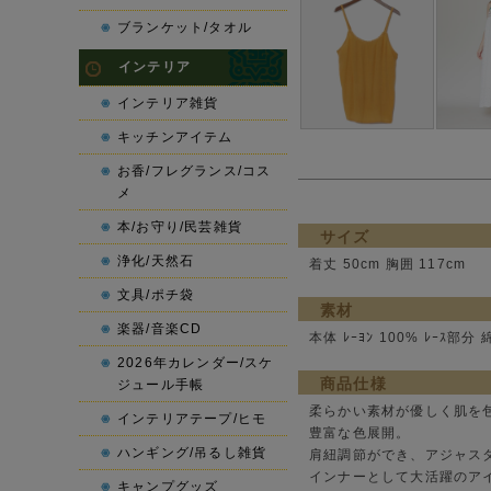
ブランケット/タオル
インテリア
インテリア雑貨
キッチンアイテム
お香/フレグランス/コス
メ
本/お守り/民芸雑貨
サイズ
浄化/天然石
着丈 50cm 胸囲 117cm
文具/ポチ袋
素材
楽器/音楽CD
本体 ﾚｰﾖﾝ 100% ﾚｰｽ部分 
2026年カレンダー/スケ
商品仕様
ジュール手帳
柔らかい素材が優しく肌を
インテリアテープ/ヒモ
豊富な色展開。
ハンギング/吊るし雑貨
肩紐調節ができ、アジャス
インナーとして大活躍のア
キャンプグッズ