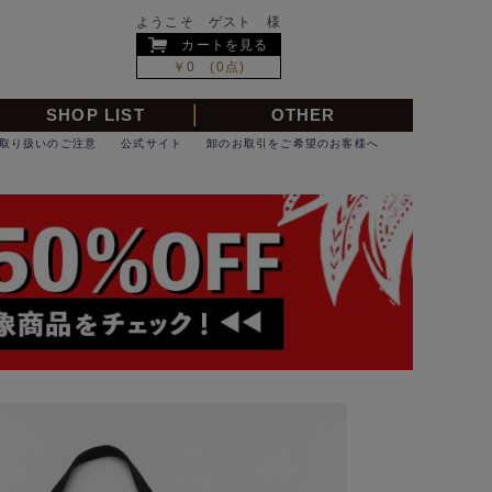
ようこそ ゲスト 様
カートを見る
￥0 (0点)
SHOP LIST
OTHER
取り扱いのご注意
公式サイト
卸のお取引をご希望のお客様へ