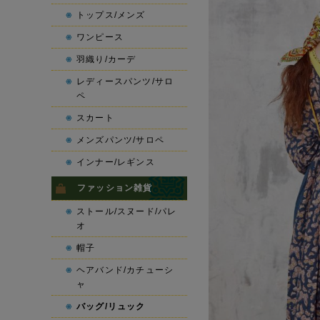
トップス/メンズ
ワンピース
羽織り/カーデ
レディースパンツ/サロ
ペ
スカート
メンズパンツ/サロペ
インナー/レギンス
ファッション雑貨
ストール/スヌード/パレ
オ
帽子
ヘアバンド/カチューシ
ャ
バッグ/リュック