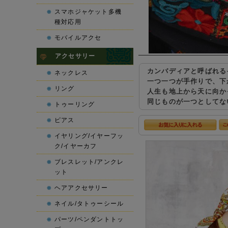
スマホジャケット多機
種対応用
モバイルアクセ
アクセサリー
カンバディアと呼ばれる
ネックレス
一つ一つが手作りで、下
リング
人生も地上から天に向か
同じものが一つとしてな
トゥーリング
ピアス
イヤリング/イヤーフッ
ク/イヤーカフ
ブレスレット/アンクレ
ット
ヘアアクセサリー
ネイル/タトゥーシール
パーツ/ペンダントトッ