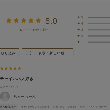
★
5
5.0
★
4
2
★
3
レビュー件数：
件
★
2
★
1
絞り込み
表示：新しい順
チャイハネ大好き
カラー：BLUE
ちゃーちゃん
購入確認済み
年代:
50代
性別:
女性
身長:
161～165cm
体型:
ふつう
靴のサイ