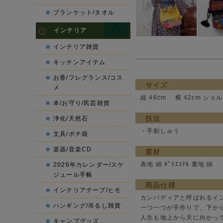
ブランケット/タオル
インテリア
インテリア雑貨
キッチンアイテム
お香/フレグランス/コス
サイズ
メ
縦 46cm 横 42cm ショル
本/お守り/民芸雑貨
技法
浄化/天然石
・手刺しゅう
文具/ポチ袋
楽器/音楽CD
素材
表地 綿 ﾎﾟﾘｴｽﾃﾙ 裏地 綿
2026年カレンダー/スケ
ジュール手帳
商品仕様
インテリアテープ/ヒモ
カンバディアと呼ばれるイ
ハンギング/吊るし雑貨
一つ一つが手作りで、下か
人生も地上から天に向かっ
キャンプグッズ