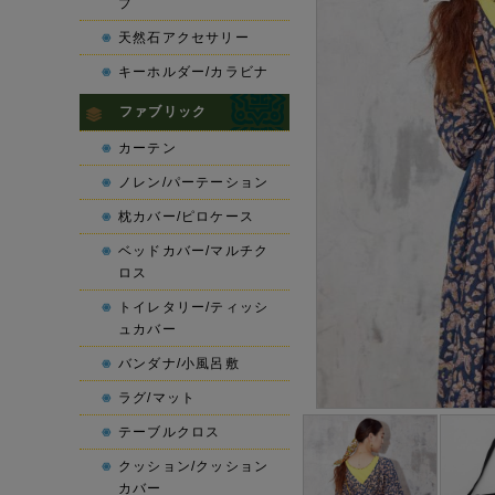
プ
天然石アクセサリー
キーホルダー/カラビナ
ファブリック
カーテン
ノレン/パーテーション
枕カバー/ピロケース
ベッドカバー/マルチク
ロス
トイレタリー/ティッシ
ュカバー
バンダナ/小風呂敷
ラグ/マット
テーブルクロス
クッション/クッション
カバー