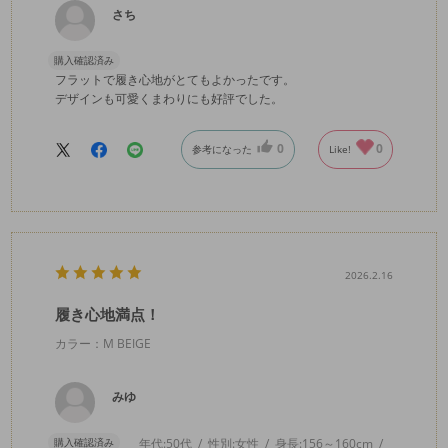
さち
購入確認済み
フラットで履き心地がとてもよかったです。
デザインも可愛くまわりにも好評でした。
0
0
参考になった
Like!
2026.2.16
履き心地満点！
カラー：M BEIGE
みゆ
購入確認済み
年代:
50代
性別:
女性
身長:
156～160cm