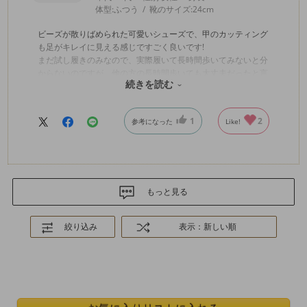
体型:
ふつう
靴のサイズ:
24cm
ビーズが散りばめられた可愛いシューズで、甲のカッティング
も足がキレイに見える感じですごく良いです!
まだ試し履きのみなので、実際履いて長時間歩いてみないと分
からないのですが、他の方の長時間歩いても大丈夫だったと言
続きを読む
うレビューを信じて、期待しています😊
1
2
参考になった
Like!
もっと見る
絞り込み
表示：新しい順