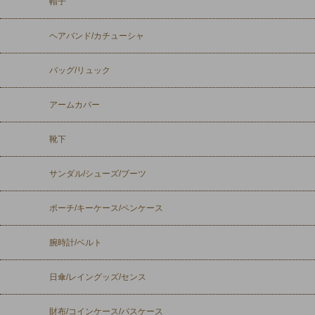
帽子
ヘアバンド/カチューシャ
バッグ/リュック
アームカバー
靴下
サンダル/シューズ/ブーツ
ポーチ/キーケース/ペンケース
腕時計/ベルト
日傘/レイングッズ/センス
財布/コインケース/パスケース