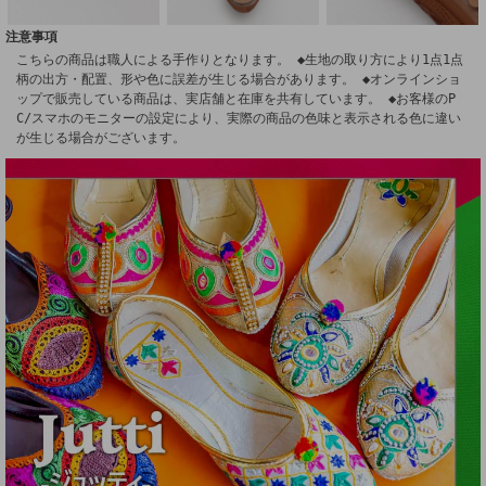
注意事項
こちらの商品は職人による手作りとなります。 ◆生地の取り方により1点1点
柄の出方・配置、形や色に誤差が生じる場合があります。 ◆オンラインショ
ップで販売している商品は、実店舗と在庫を共有しています。 ◆お客様のP
C/スマホのモニターの設定により、実際の商品の色味と表示される色に違い
が生じる場合がございます。