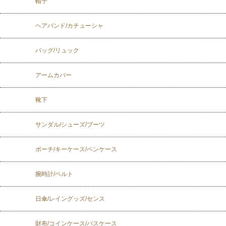
帽子
ヘアバンド/カチューシャ
バッグ/リュック
アームカバー
靴下
サンダル/シューズ/ブーツ
ポーチ/キーケース/ペンケース
腕時計/ベルト
日傘/レイングッズ/センス
財布/コインケース/パスケース