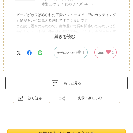
体型:
ふつう
靴のサイズ:
24cm
ビーズが散りばめられた可愛いシューズで、甲のカッティング
も足がキレイに見える感じですごく良いです!
まだ試し履きのみなので、実際履いて長時間歩いてみないと分
からないのですが、他の方の長時間歩いても大丈夫だったと言
続きを読む
うレビューを信じて、期待しています😊
1
2
参考になった
Like!
もっと見る
絞り込み
表示：新しい順