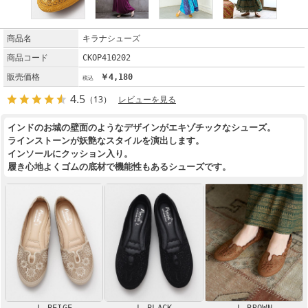
商品名
キラナシューズ
商品コード
CKOP410202
販売価格
￥4,180
4.5
（13）
レビューを見る
インドのお城の壁面のようなデザインがエキゾチックなシューズ。
ラインストーンが妖艶なスタイルを演出します。
インソールにクッション入り。
履き心地よくゴムの底材で機能性もあるシューズです。
L BEIGE
L BLACK
L BROWN