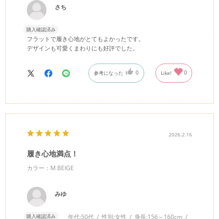
さち
購入確認済み
フラットで履き心地がとてもよかったです。
デザインも可愛くまわりにも好評でした。
0
0
参考になった
Like!
2026.2.16
履き心地満点！
カラー：M BEIGE
みゆ
購入確認済み
年代:
50代
性別:
女性
身長:
156～160cm