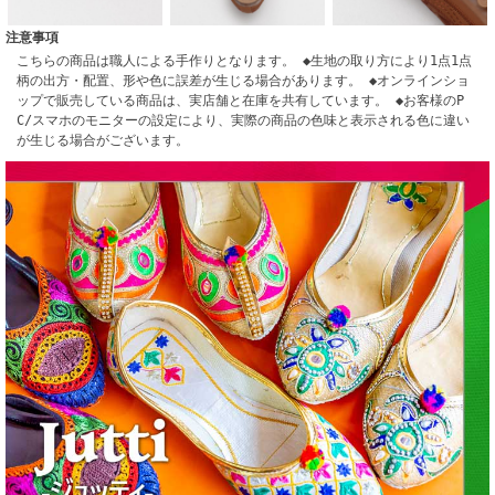
注意事項
こちらの商品は職人による手作りとなります。 ◆生地の取り方により1点1点
柄の出方・配置、形や色に誤差が生じる場合があります。 ◆オンラインショ
ップで販売している商品は、実店舗と在庫を共有しています。 ◆お客様のP
C/スマホのモニターの設定により、実際の商品の色味と表示される色に違い
が生じる場合がございます。