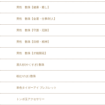
男性 数珠【健康・癒し】
男性 数珠【金運・仕事/対人】
男性 数珠【守護・厄除】
男性 数珠【目標・精神】
男性 数珠【才能開花】
屋久杉(やくすぎ) 数珠
桧(ひのき) 数珠
単色タイガーアイ ブレスレット
トンボ玉アクセサリー