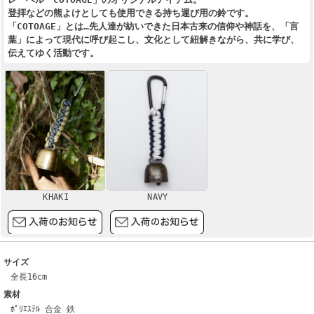
登拝などの熊よけとしても使用できる持ち運び用の鈴です。
「COTOAGE」とは…先人達が紡いできた日本古来の信仰や神話を、「言
葉」によって現代に呼び起こし、文化として紐解きながら、共に学び、
伝えてゆく活動です。
KHAKI
NAVY
サイズ
全長16cm
素材
ﾎﾟﾘｴｽﾃﾙ 合金 鉄