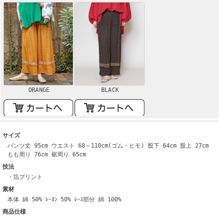
ORANGE
BLACK
サイズ
パンツ丈 95cm ウエスト 68～110cm(ゴム・ヒモ) 股下 64cm 股上 27cm
もも周り 76cm 裾周り 65cm
技法
・箔プリント
素材
本体 綿 50% ﾚｰﾖﾝ 50% ﾚｰｽ部分 綿 100%
商品仕様