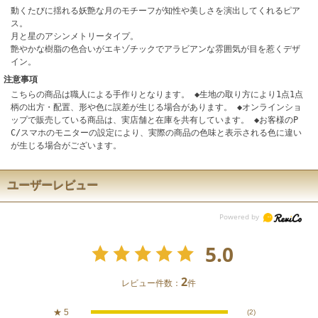
動くたびに揺れる妖艶な月のモチーフが知性や美しさを演出してくれるピア
ス。
月と星のアシンメトリータイプ。
艶やかな樹脂の色合いがエキゾチックでアラビアンな雰囲気が目を惹くデザ
イン。
注意事項
こちらの商品は職人による手作りとなります。 ◆生地の取り方により1点1点
柄の出方・配置、形や色に誤差が生じる場合があります。 ◆オンラインショ
ップで販売している商品は、実店舗と在庫を共有しています。 ◆お客様のP
C/スマホのモニターの設定により、実際の商品の色味と表示される色に違い
が生じる場合がございます。
ユーザーレビュー
5.0
2
レビュー件数：
件
★
5
(2)