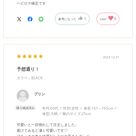
ヘビロテ確定です
1
0
参考になった
Like!
2023.12.31
予想通り！
カラー：BLACK
プリン
購入確認済み
年代:
60代
性別:
女性
身長:
161～165cm
体型:
大柄
靴のサイズ:
25cm
可愛いと一目惚れして注文しました。
着けてみると凄く可愛いです♡