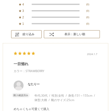
★
4
(0)
★
3
(0)
★
2
(0)
★
1
(0)
絞り込み
表示：新しい順
2024.1.7
一目惚れ
カラー：STRAWBERRY
なたりー
購入確認済み
年代:
30代
性別:
女性
身長:
151～155cm
体型:
大柄
靴のサイズ:
25cm
めちゃくちゃ可愛くて購入