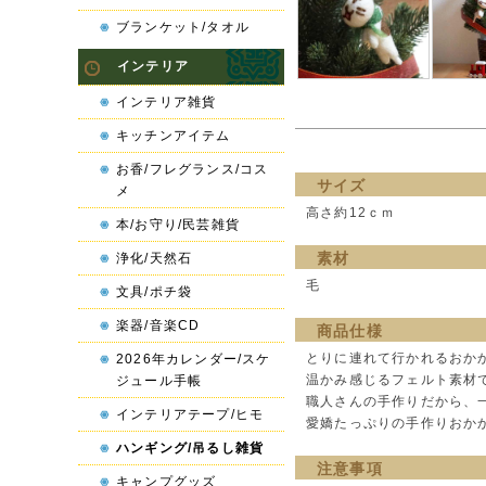
ブランケット/タオル
インテリア
インテリア雑貨
キッチンアイテム
お香/フレグランス/コス
サイズ
メ
高さ約12ｃｍ
本/お守り/民芸雑貨
素材
浄化/天然石
毛
文具/ポチ袋
楽器/音楽CD
商品仕様
とりに連れて行かれるおか
2026年カレンダー/スケ
温かみ感じるフェルト素材
ジュール手帳
職人さんの手作りだから、
インテリアテープ/ヒモ
愛嬌たっぷりの手作りおか
ハンギング/吊るし雑貨
注意事項
キャンプグッズ