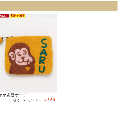
かか友達ポーチ
￥660
￥1,320 →