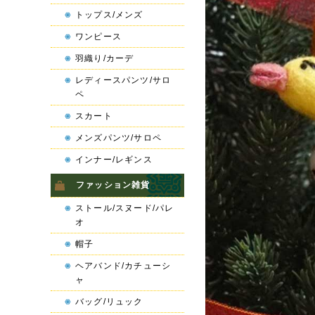
トップス/メンズ
ワンピース
羽織り/カーデ
レディースパンツ/サロ
ペ
スカート
メンズパンツ/サロペ
インナー/レギンス
ファッション雑貨
ストール/スヌード/パレ
オ
帽子
ヘアバンド/カチューシ
ャ
バッグ/リュック