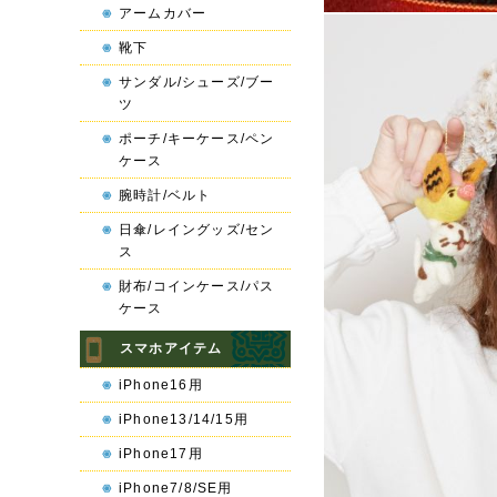
アームカバー
靴下
サンダル/シューズ/ブー
ツ
ポーチ/キーケース/ペン
ケース
腕時計/ベルト
日傘/レイングッズ/セン
ス
財布/コインケース/パス
ケース
スマホアイテム
iPhone16用
iPhone13/14/15用
iPhone17用
iPhone7/8/SE用