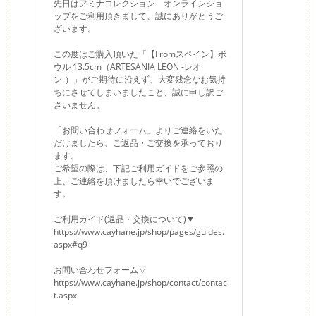
先日はアミナコレクション オンラインショ
ップをご利用頂きまして、誠にありがとうご
ざいます。
この度はご購入頂いた「【Fromスペイン】ボ
ウル 13.5cm（ARTESANIA LEON -レオ
ン-）」がご期待に沿えず、大変残念なお気持
ちにさせてしまいましたこと、誠に申し訳ご
ざいません。
「お問い合わせフォーム」よりご連絡をいた
だけましたら、ご返品・ご交換を承っており
ます。
ご希望の際は、下記ご利用ガイドをご参照の
上、ご連絡を頂けましたら幸いでございま
す。
ご利用ガイド(返品・交換について)▼
https://www.cayhane.jp/shop/pages/guides.
aspx#q9
お問い合わせフォーム▽
https://www.cayhane.jp/shop/contact/contac
t.aspx