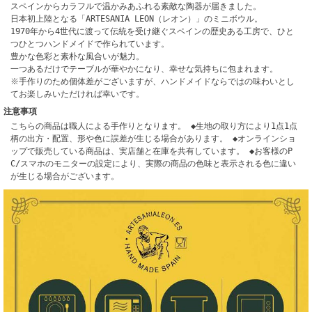
スペインからカラフルで温かみあふれる素敵な陶器が届きました。
日本初上陸となる「ARTESANIA LEON（レオン）」のミニボウル。
1970年から4世代に渡って伝統を受け継ぐスペインの歴史ある工房で、ひと
つひとつハンドメイドで作られています。
豊かな色彩と素朴な風合いが魅力。
一つあるだけでテーブルが華やかになり、幸せな気持ちに包まれます。
※手作りのため個体差がございますが、ハンドメイドならではの味わいとし
てお楽しみいただければ幸いです。
注意事項
こちらの商品は職人による手作りとなります。 ◆生地の取り方により1点1点
柄の出方・配置、形や色に誤差が生じる場合があります。 ◆オンラインショ
ップで販売している商品は、実店舗と在庫を共有しています。 ◆お客様のP
C/スマホのモニターの設定により、実際の商品の色味と表示される色に違い
が生じる場合がございます。