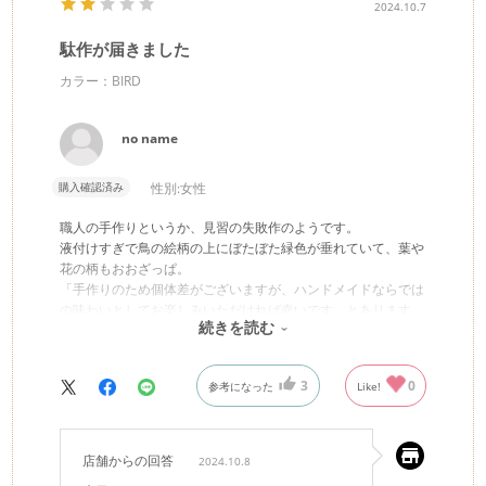
2024.10.7
駄作が届きました
カラー：BIRD
no name
購入確認済み
性別:
女性
職人の手作りというか、見習の失敗作のようです。
液付けすぎで鳥の絵柄の上にぼたぼた緑色が垂れていて、葉や
花の柄もおおざっぱ。
「手作りのため個体差がございますが、ハンドメイドならでは
の味わいとしてお楽しみいただければ幸いです」とあります
続きを読む
が、写真とは出来が違いすぎます。楽しめません。
定価で売ったのは通販だからでしょうか。食器としては使える
ようですが、値段の価値はないと思います。
3
0
参考になった
Like!
店舗からの回答
2024.10.8