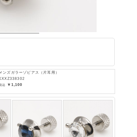
メンズガラーゾピアス（片耳用）
KXXZ338302
￥1,100