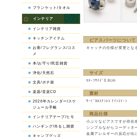
ブランケット/タオル
インテリア
インテリア雑貨
キッチンアイテム
ピアスパーツについて
お香/フレグランス/コス
キャッチの仕様が変更とな
メ
本/お守り/民芸雑貨
サイズ
浄化/天然石
ﾓﾁｰﾌｻｲｽﾞ0.8cm
文具/ポチ袋
楽器/音楽CD
素材
ｻｰｼﾞｶﾙｽﾃﾝﾚｽ ﾗｲﾝｽﾄｰﾝ
2026年カレンダー/スケ
ジュール手帳
商品仕様
インテリアテープ/ヒモ
小ぶりなピアスですが存在
ハンギング/吊るし雑貨
シンプルながらコーディネ
金属アレルギーの反応が出
キャンプグッズ