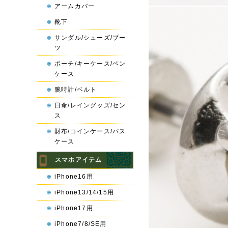
アームカバー
靴下
サンダル/シューズ/ブー
ツ
ポーチ/キーケース/ペン
ケース
腕時計/ベルト
日傘/レイングッズ/セン
ス
財布/コインケース/パス
ケース
スマホアイテム
iPhone16用
iPhone13/14/15用
iPhone17用
iPhone7/8/SE用