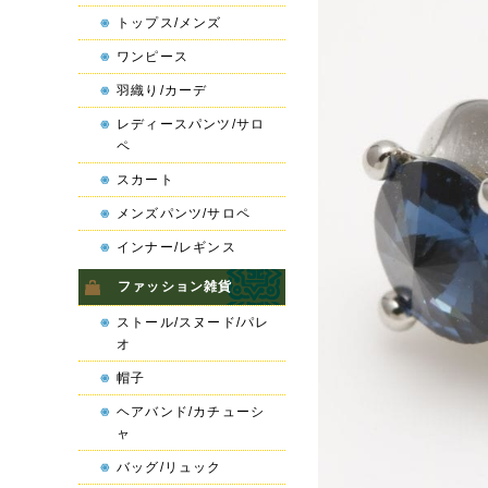
トップス/メンズ
ワンピース
羽織り/カーデ
レディースパンツ/サロ
ペ
スカート
メンズパンツ/サロペ
インナー/レギンス
ファッション雑貨
ストール/スヌード/パレ
オ
帽子
ヘアバンド/カチューシ
ャ
バッグ/リュック