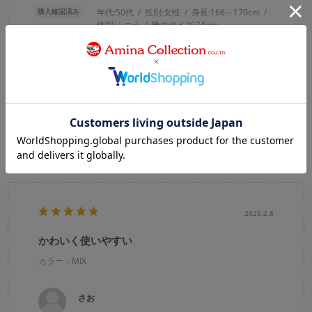
購入確認済み
年代:
50代
性別:
女性
身長:
166～170cm
体型:
ふつう
靴のサイズ:
24cm
予約待ちで購入しました。
普段黒のトップスが多いのでアクセントに色んな色のビーズか
付いたネックレスを探していました。チャイハネさん信者です
💗
0
0
参考になった
Like!
2025.2.8
かわいく使いやすい
カラー：MIX
さお