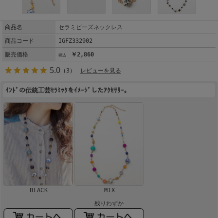
商品名
セラミビーズネックレス
商品コード
IGFZ332902
販売価格
￥2,860
5.0
（3）
レビューを見る
ｲﾝﾄﾞの伝統工芸ｾﾗﾐｯｸをｲﾒｰｼﾞしたｱｸｾｻﾘｰ。
BLACK
MIX
残りわずか