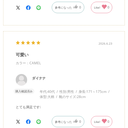
0
0
参考になった
Like!
2026.6.23
可愛い
カラー：CAMEL
ダイナナ
購入確認済み
年代:
40代
性別:
男性
身長:
171～175cm
体型:
大柄
靴のサイズ:
28cm
とても満足です❕
0
0
参考になった
Like!