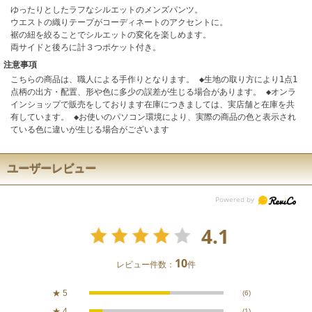
ゆったりとしたラフなシルエットのメンズパンツ。
ウエストの織りテープがコーディネートのアクセントに。
裾の紐を絞ることでシルエットの変化を楽しめます。
両サイドと後ろに計３つポケット付き。
注意事項
こちらの商品は、職人による手作りとなります。 ◆生地の取り方により1点1
点柄の出方・配置、形や色に多少の誤差が生じる場合があります。 ◆オンラ
インショップで販売をしております在庫につきましては、実店舗と在庫を共
有しています。 ◆お使いのパソコン環境により、実際の商品の色と表示され
ている色に違いが生じる場合がございます
ユーザーレビュー
4.1
10
レビュー件数：
件
★
5
(6)
★
4
(1)