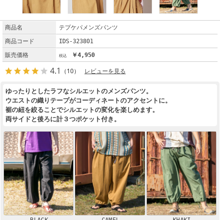
商品名
テプケパメンズパンツ
商品コード
IDS-323801
販売価格
￥4,950
4.1
（10）
レビューを見る
ゆったりとしたラフなシルエットのメンズパンツ。
ウエストの織りテープがコーディネートのアクセントに。
裾の紐を絞ることでシルエットの変化を楽しめます。
両サイドと後ろに計３つポケット付き。
BLACK
CAMEL
KHAKI