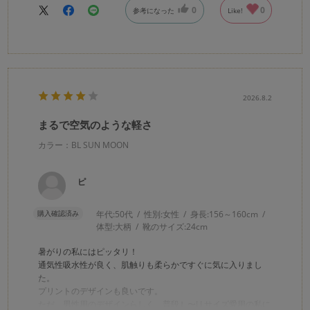
0
0
参考になった
Like!
2026.8.2
まるで空気のような軽さ
カラー：BL SUN MOON
ピ
購入確認済み
年代:
50代
性別:
女性
身長:
156～160cm
体型:
大柄
靴のサイズ:
24cm
暑がりの私にはピッタリ！
通気性吸水性が良く、肌触りも柔らかですぐに気に入りまし
た。
プリントのデザインも良いです。
ただ、男性用のデザインらしく、普段Ｌ〜LLサイズ愛用の私に