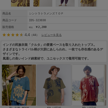
商品名
シントラトラメンズＴＯＰ
商品コード
IDS-323030
販売価格
￥2,200
4.4
（44）
レビューを見る
インドの民族衣装「クルタ」の要素ベースを取り入れたトップス。
さまざまなトライバル柄が大胆にあしらわれ、一枚でも存在感のあるデ
ザインです。
風通しの良いインド綿素材で、ユニセックスで着用可能です。
BL SUN MOON
KH LOTUS
RD LOTUS