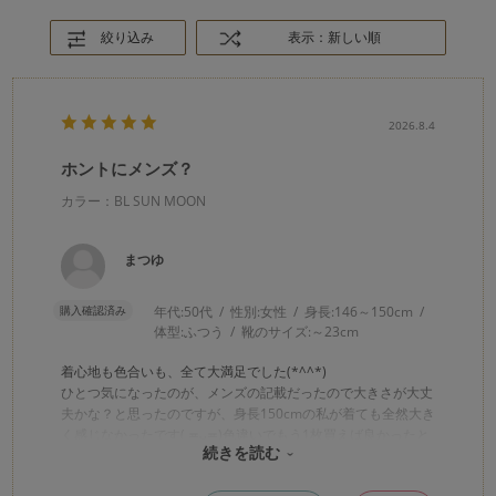
絞り込み
表示：新しい順
2026.8.4
ホントにメンズ？
カラー：BL SUN MOON
まつゆ
購入確認済み
年代:
50代
性別:
女性
身長:
146～150cm
体型:
ふつう
靴のサイズ:
～23cm
着心地も色合いも、全て大満足でした(*^^*)
ひとつ気になったのが、メンズの記載だったので大きさが大丈
夫かな？と思ったのですが、身長150cmの私が着ても全然大き
く感じなかったです( ≖ᴗ≖​)色違いでもう1枚買えば良かったと
続きを読む
後悔してますm(*_ _)m