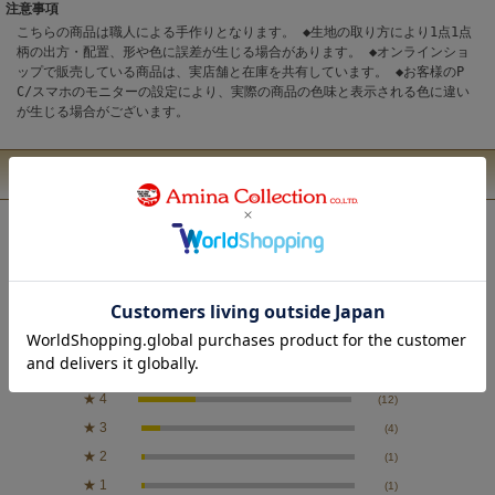
注意事項
こちらの商品は職人による手作りとなります。 ◆生地の取り方により1点1点
柄の出方・配置、形や色に誤差が生じる場合があります。 ◆オンラインショ
ップで販売している商品は、実店舗と在庫を共有しています。 ◆お客様のP
C/スマホのモニターの設定により、実際の商品の色味と表示される色に違い
が生じる場合がございます。
ユーザーレビュー
4.4
44
レビュー件数：
件
★
5
(26)
★
4
(12)
★
3
(4)
★
2
(1)
★
1
(1)