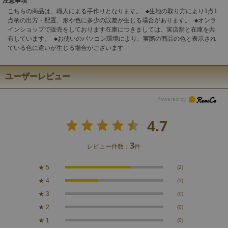
注意事項
こちらの商品は、職人による手作りとなります。 ◆生地の取り方により1点1
点柄の出方・配置、形や色に多少の誤差が生じる場合があります。 ◆オンラ
インショップで販売をしております在庫につきましては、実店舗と在庫を共
有しています。 ◆お使いのパソコン環境により、実際の商品の色と表示され
ている色に違いが生じる場合がございます
ユーザーレビュー
4.7
3
レビュー件数：
件
★
5
(2)
★
4
(1)
★
3
(0)
★
2
(0)
★
1
(0)