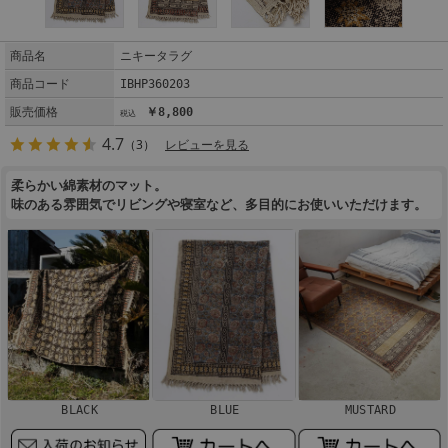
商品名
ニキータラグ
商品コード
IBHP360203
販売価格
￥8,800
4.7
（3）
レビューを見る
柔らかい綿素材のマット。
味のある雰囲気でリビングや寝室など、多目的にお使いいただけます。
BLACK
BLUE
MUSTARD