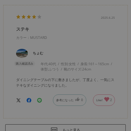
2025.6.25
ステキ
カラー：MUSTARD
ちょむ
購入確認済み
年代:
40代
性別:
女性
身長:
161～165cm
体型:
ふつう
靴のサイズ:
24cm
ダイニングテーブルの下に敷きましたが、丁度よく、一気にス
テキなダイニングになりました。
0
2
参考になった
Like!
もっと見る