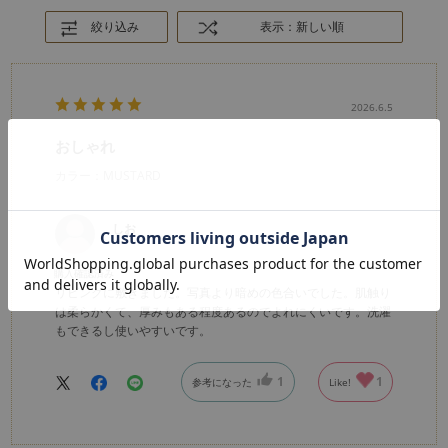
絞り込み
表示：新しい順
2026.6.5
おしゃれ
カラー：MUSTARD
しお
購入確認済み
リビングに敷きました。写真より暗めの色合いでした。肌触り
は柔らかくて、厚みもある程度あるのでよれにくいです。洗濯
もできるし使いやすいです。
1
1
参考になった
Like!