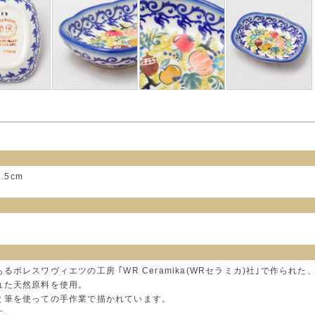
2.5cm
るボレスワヴィエツの工房 ｢WR Ceramika(WRセラミカ)社｣で作ら
れた天然原料を使用。
と筆を使っての手作業で描かれています。
す。