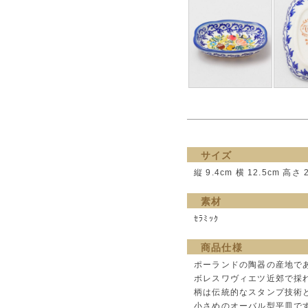
サイズ
縦 9.4cm 横 12.5cm 高さ 
素材
ｾﾗﾐｯｸ
商品仕様
ポーランドの陶器の産地であ
ボレスワヴィエツ近郊で採
柄は伝統的なスタンプ技術
小さめのオーバル型平皿で