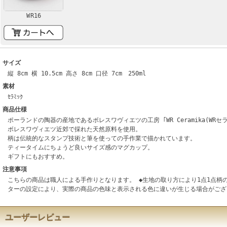
WR16
サイズ
縦 8cm 横 10.5cm 高さ 8cm 口径 7cm 250ml
素材
ｾﾗﾐｯｸ
商品仕様
ポーランドの陶器の産地であるボレスワヴィエツの工房 ｢WR Ceramika(
ボレスワヴィエツ近郊で採れた天然原料を使用。
柄は伝統的なスタンプ技術と筆を使っての手作業で描かれています。
ティータイムにちょうど良いサイズ感のマグカップ。
ギフトにもおすすめ。
注意事項
こちらの商品は職人による手作りとなります。 ◆生地の取り方により1点1点柄
ターの設定により、実際の商品の色味と表示される色に違いが生じる場合がござ
ユーザーレビュー