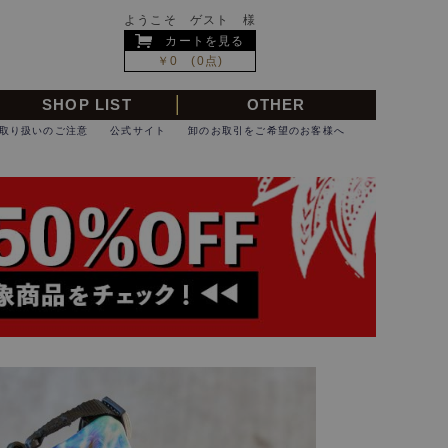
ようこそ ゲスト 様
カートを見る
￥0 (0点)
SHOP LIST
OTHER
取り扱いのご注意
公式サイト
卸のお取引をご希望のお客様へ