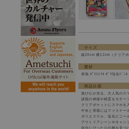
サイズ
縦20cm 横12cm（クリアポ
素材
表地 ﾎﾟﾘｴｽﾃﾙ ﾎﾟﾘ塩化ﾋﾞﾆﾙ
商品仕様
遊び心が光る、大人気のス
諸国の神様や精霊をモチー
クリアポケットにスマホを
中央と背面にはファスナー
ポリエステル、塩化ビニー
アウトドアシーンやキャン
自分にぴったりの柄を見つ