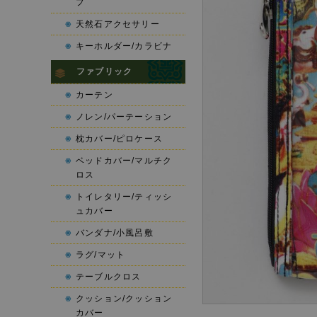
プ
天然石アクセサリー
キーホルダー/カラビナ
ファブリック
カーテン
ノレン/パーテーション
枕カバー/ピロケース
ベッドカバー/マルチク
ロス
トイレタリー/ティッシ
ュカバー
バンダナ/小風呂敷
ラグ/マット
テーブルクロス
クッション/クッション
カバー