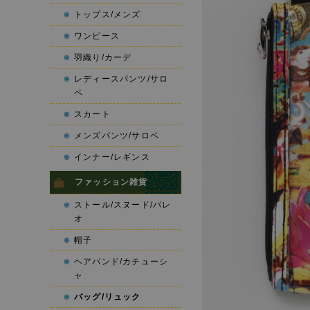
トップス/メンズ
ワンピース
羽織り/カーデ
レディースパンツ/サロ
ペ
スカート
メンズパンツ/サロペ
インナー/レギンス
ファッション雑貨
ストール/スヌード/パレ
オ
帽子
ヘアバンド/カチューシ
ャ
バッグ/リュック