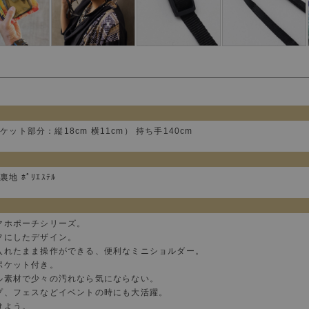
ケット部分：縦18cm 横11cm） 持ち手140cm
 裏地 ﾎﾟﾘｴｽﾃﾙ
マホポーチシリーズ。
フにしたデザイン。
入れたまま操作ができる、便利なミニショルダー。
ポケット付き。
ル素材で少々の汚れなら気にならない。
プ、フェスなどイベントの時にも大活躍。
けよう。