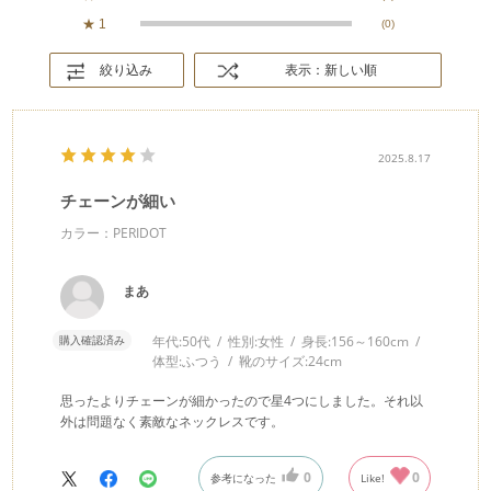
★
1
(0)
絞り込み
表示：新しい順
2025.8.17
チェーンが細い
カラー：PERIDOT
まあ
購入確認済み
年代:
50代
性別:
女性
身長:
156～160cm
体型:
ふつう
靴のサイズ:
24cm
思ったよりチェーンが細かったので星4つにしました。それ以
外は問題なく素敵なネックレスです。
0
0
参考になった
Like!