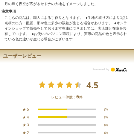
月の輝く夜空が広がるセドナの大地をイメージしました。
注意事項
こちらの商品は、職人による手作りとなります。 ◆生地の取り方により1点1
点柄の出方・配置、形や色に多少の誤差が生じる場合があります。 ◆オンラ
インショップで販売をしております在庫につきましては、実店舗と在庫を共
有しています。 ◆お使いのパソコン環境により、実際の商品の色と表示され
ている色に違いが生じる場合がございます
ユーザーレビュー
4.5
6
レビュー件数：
件
★
5
(3)
★
4
(3)
★
3
(0)
★
2
(0)