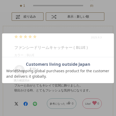
★
1
(0)
絞り込み
表示：新しい順
2025.9.3
ファンシードリームキャッチャー ( BLUE )
カラー：BLUE
まりい
購入確認済み
ブルーと白がとてもキレイで玄関に飾りました。
朝出かける時、とてもフレッシュな気持ちになります。
0
0
参考になった
Like!