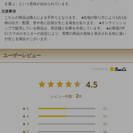
を運ぶ」という意味が込められています。
注意事項
こちらの商品は職人による手作りとなります。 ◆生地の取り方により1点1点
柄の出方・配置、形や色に誤差が生じる場合があります。 ◆オンラインショ
ップで販売している商品は、実店舗と在庫を共有しています。 ◆お客様のP
C/スマホのモニターの設定により、実際の商品の色味と表示される色に違い
が生じる場合がございます。
ユーザーレビュー
4.5
2
レビュー件数：
件
★
5
(1)
★
4
(1)
★
3
(0)
★
2
(0)