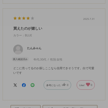
2025.7.31
買えたのが嬉しい
カラー：BLUE
たんみゃん
購入確認済み
年代:
30代
性別:
女性
どこに売ってるのか探しここなら信用できそうです。白で可愛
いです
0
0
参考になった
Like!