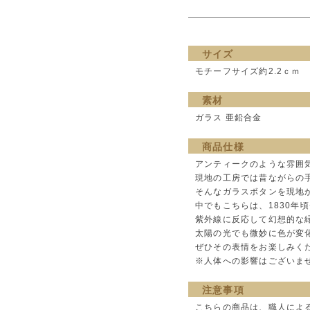
サイズ
モチーフサイズ約2.2ｃｍ
素材
ガラス 亜鉛合金
商品仕様
アンティークのような雰囲
現地の工房では昔ながらの
そんなガラスボタンを現地
中でもこちらは、1830年
紫外線に反応して幻想的な
太陽の光でも微妙に色が変
ぜひその表情をお楽しみく
※人体への影響はございま
注意事項
こちらの商品は、職人によ