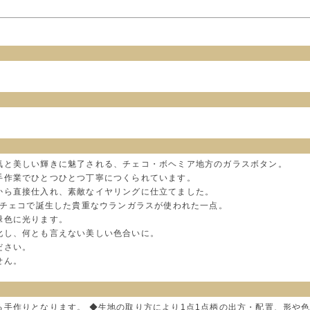
気と美しい輝きに魅了される、チェコ・ボヘミア地方のガラスボタン。
手作業でひとつひとつ丁寧につくられています。
から直接仕入れ、素敵なイヤリングに仕立てました。
頃チェコで誕生した貴重なウランガラスが使われた一点。
緑色に光ります。
化し、何とも言えない美しい色合いに。
ださい。
せん。
る手作りとなります。 ◆生地の取り方により1点1点柄の出方・配置、形や