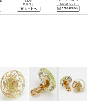
TWIN FLOWER
E
STAR
SOLD OUT
残り僅か