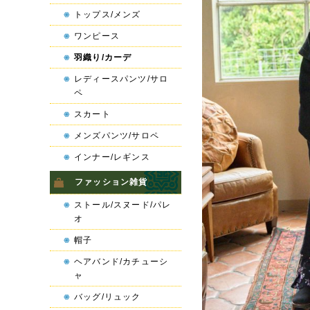
トップス/メンズ
ワンピース
羽織り/カーデ
レディースパンツ/サロ
ペ
スカート
メンズパンツ/サロペ
インナー/レギンス
ファッション雑貨
ストール/スヌード/パレ
オ
帽子
ヘアバンド/カチューシ
ャ
バッグ/リュック