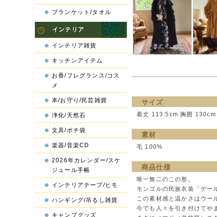
ブランケット/タオル
インテリア
インテリア雑貨
キッチンアイテム
お香/フレグランス/コス
メ
本/お守り/民芸雑貨
サイズ
着丈 113.5cm 胸囲 130cm
浄化/天然石
文具/ポチ袋
素材
楽器/音楽CD
毛 100%
2026年カレンダー/スケ
商品仕様
ジュール手帳
唯一無二のこの形。
インテリアテープ/ヒモ
モンゴルの民族衣装「デー
この素材感と温かさはウー
ハンギング/吊るし雑貨
今でも人々を引き付けてや
キャンプグッズ