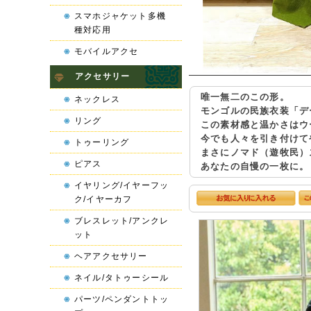
スマホジャケット多機
種対応用
モバイルアクセ
アクセサリー
唯一無二のこの形。
ネックレス
モンゴルの民族衣装「デ
リング
この素材感と温かさはウ
今でも人々を引き付けて
トゥーリング
まさにノマド（遊牧民）
ピアス
あなたの自慢の一枚に。
イヤリング/イヤーフッ
ク/イヤーカフ
ブレスレット/アンクレ
ット
ヘアアクセサリー
ネイル/タトゥーシール
パーツ/ペンダントトッ