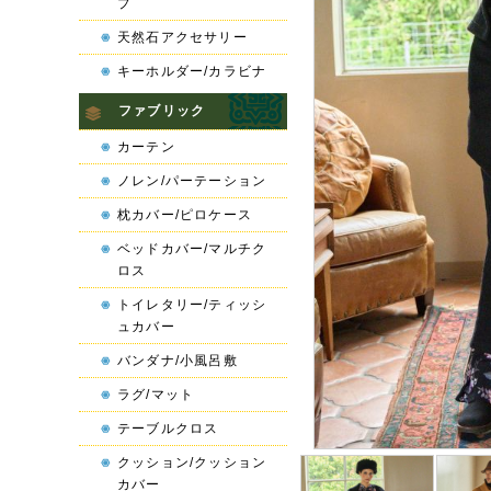
プ
天然石アクセサリー
キーホルダー/カラビナ
ファブリック
カーテン
ノレン/パーテーション
枕カバー/ピロケース
ベッドカバー/マルチク
ロス
トイレタリー/ティッシ
ュカバー
バンダナ/小風呂敷
ラグ/マット
テーブルクロス
クッション/クッション
カバー