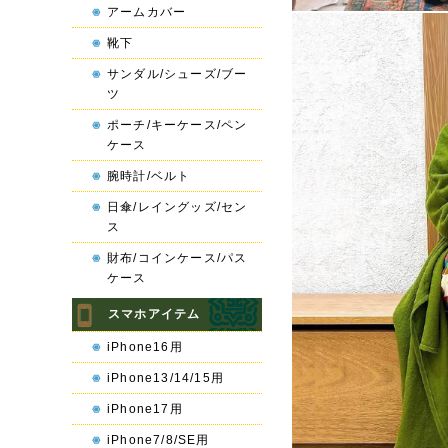
アームカバー
靴下
サンダル/シューズ/ブー
ツ
ポーチ/キーケース/ペン
ケース
腕時計/ベルト
日傘/レイングッズ/セン
ス
財布/コインケース/パス
ケース
スマホアイテム
iPhone16用
iPhone13/14/15用
iPhone17用
iPhone7/8/SE用