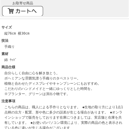
お取寄せ商品
サイズ
縦76cm 横30cm
技法
手織り
素材
綿 ｳｯﾄﾞ
商品仕様
自分らしく自由に心を解き放とう。
ボヘミアンな雰囲気漂う手織りのタペストリー。
植物と合わせたディスプレイやキャンプシーンにもおすすめ。
こだわりのハンドメイドと一緒にゆっくりとした時間を。
※プランター、グリーンは演出小物です。
注意事項
こちらの商品は、職人による手作りとなります。 ◆生地の取り方により1点1
点柄の出方・配置、形や色に多少の誤差が生じる場合があります。 ◆オンラ
インショップで販売をしております在庫につきましては、実店舗と在庫を共
有しています。 ◆お使いのパソコン環境により、実際の商品の色と表示され
ている色に違いが生じる場合がございます