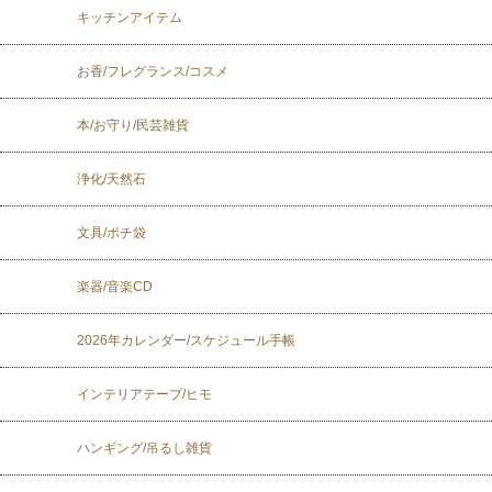
キッチンアイテム
お香/フレグランス/コスメ
本/お守り/民芸雑貨
浄化/天然石
文具/ポチ袋
楽器/音楽CD
2026年カレンダー/スケジュール手帳
インテリアテープ/ヒモ
ハンギング/吊るし雑貨