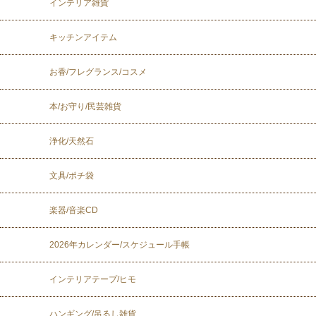
インテリア雑貨
キッチンアイテム
お香/フレグランス/コスメ
本/お守り/民芸雑貨
浄化/天然石
文具/ポチ袋
楽器/音楽CD
2026年カレンダー/スケジュール手帳
インテリアテープ/ヒモ
ハンギング/吊るし雑貨