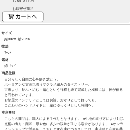
1VARIATION
お取寄せ商品
サイズ
縦80cm 横20cm
技法
ﾏｸﾗﾒ
素材
綿 ｳｯﾄﾞ
商品仕様
自分らしく自由に心を解き放とう。
ボヘミアンな雰囲気漂うマクラメ編みのタペストリー。
古来より、結ぶ・組む・編むという行程を経て完成した模様には、神が宿る
と云われています。
お部屋のインテリアとしては勿論、お守りとして飾っても。
こだわりのハンドメイドと一緒にゆっくりとした時間を。
注意事項
こちらの商品は、職人による手作りとなります。 ◆生地の取り方により1点1
点柄の出方・配置、形や色に多少の誤差が生じる場合があります。 ◆オンラ
インショップで販売をしております在庫につきましては、実店舗と在庫を共