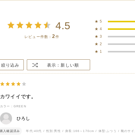
★
5
4.5
★
4
2
★
3
レビュー件数：
件
★
2
★
1
絞り込み
表示：新しい順
カワイイです。
カラー：GREEN
ひろし
購入確認済み
年代:
40代
性別:
男性
身長:
166～170cm
体型:
ふつう
靴のサイ