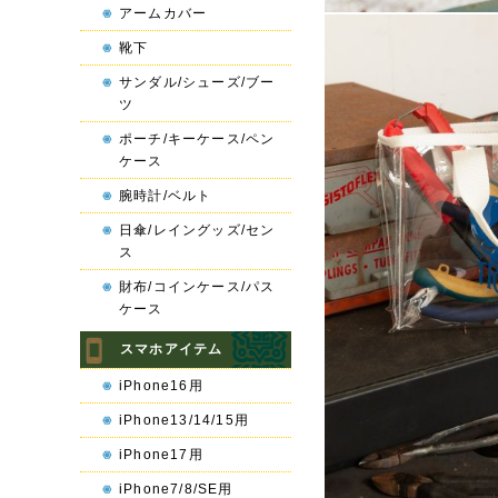
アームカバー
靴下
サンダル/シューズ/ブー
ツ
ポーチ/キーケース/ペン
ケース
腕時計/ベルト
日傘/レイングッズ/セン
ス
財布/コインケース/パス
ケース
スマホアイテム
iPhone16用
iPhone13/14/15用
iPhone17用
iPhone7/8/SE用