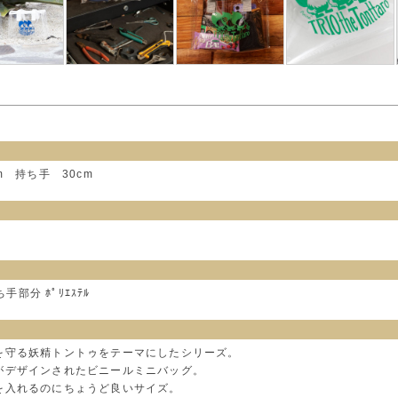
8cm 持ち手 30cm
手部分 ﾎﾟﾘｴｽﾃﾙ
を守る妖精トントゥをテーマにしたシリーズ。
がデザインされたビニールミニバッグ。
を入れるのにちょうど良いサイズ。