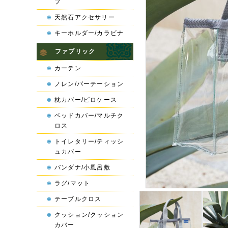
プ
天然石アクセサリー
キーホルダー/カラビナ
ファブリック
カーテン
ノレン/パーテーション
枕カバー/ピロケース
ベッドカバー/マルチク
ロス
トイレタリー/ティッシ
ュカバー
バンダナ/小風呂敷
ラグ/マット
テーブルクロス
クッション/クッション
カバー