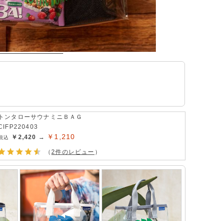
トンタローサウナミニＢＡＧ
CIFP220403
￥1,210
￥2,420 →
（
2件のレビュー
）