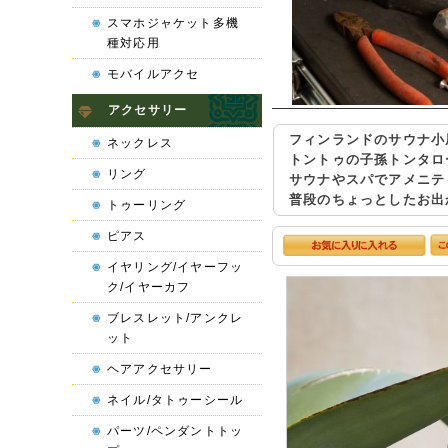
スマホジャケット多機
種対応用
モバイルアクセ
アクセサリー
フィンランドのサウナ小
ネックレス
トントゥの子孫トンタロ
リング
サウナやスパでアメニテ
普段のちょっとしたお出
トゥーリング
ピアス
イヤリング/イヤーフッ
ク/イヤーカフ
ブレスレット/アンクレ
ット
ヘアアクセサリー
ネイル/タトゥーシール
パーツ/ペンダントトッ