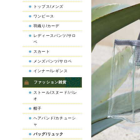
トップス/メンズ
ワンピース
羽織り/カーデ
レディースパンツ/サロ
ペ
スカート
メンズパンツ/サロペ
インナー/レギンス
ファッション雑貨
ストール/スヌード/パレ
オ
帽子
ヘアバンド/カチューシ
ャ
バッグ/リュック