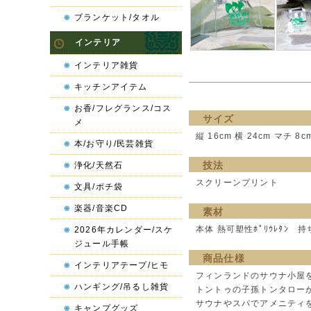
ブランケット/タオル
インテリア
インテリア雑貨
キッチンアイテム
お香/フレグランス/コス
サイズ
メ
縦 16cm 横 24cm マチ 
本/お守り/民芸雑貨
技法
浄化/天然石
スクリーンプリント
文具/ポチ袋
楽器/音楽CD
素材
本体 熱可塑性ﾎﾟﾘｳﾚﾀﾝ 持ち
2026年カレンダー/スケ
ジュール手帳
商品仕様
インテリアテープ/ヒモ
フィンランドのサウナ小屋
ハンギング/吊るし雑貨
トントゥの子孫トンタロー
サウナやスパでアメニティ
キャンプグッズ