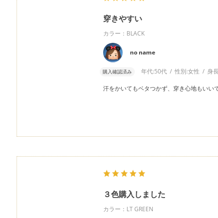
穿きやすい
カラー：BLACK
no name
年代:
50代
性別:
女性
身長
購入確認済み
汗をかいてもベタつかず、穿き心地もいい
３色購入しました
カラー：LT GREEN