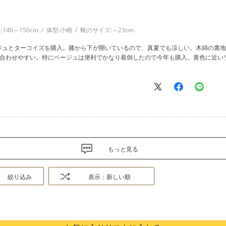
:
146～150cm
体型:
小柄
靴のサイズ:
～23cm
ジュとターコイズを購入。膝から下が開いているので、真夏でも涼しい。木綿の裏地
も合わせやすい。特にベージュは便利でかなり着倒したので今年も購入。黄色に近い
もっと見る
絞り込み
表示：新しい順