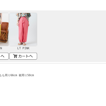
EN
LT PINK
もも周り66cm 裾周り50cm