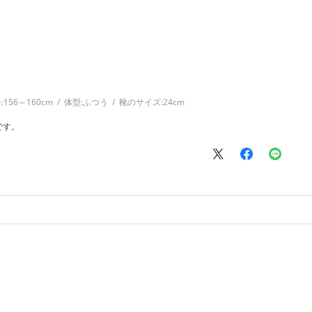
:
156～160cm
体型:
ふつう
靴のサイズ:
24cm
です。