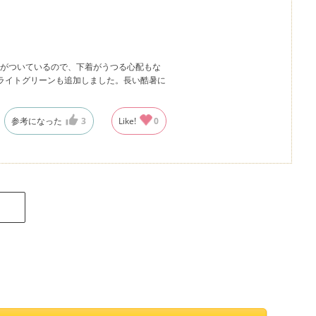
がついているので、下着がうつる心配もな
ライトグリーンも追加しました。長い酷暑に
参考になった
3
Like!
0