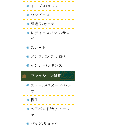
トップス/メンズ
ワンピース
羽織り/カーデ
レディースパンツ/サロ
ペ
スカート
メンズパンツ/サロペ
インナー/レギンス
ファッション雑貨
ストール/スヌード/パレ
オ
帽子
ヘアバンド/カチューシ
ャ
バッグ/リュック