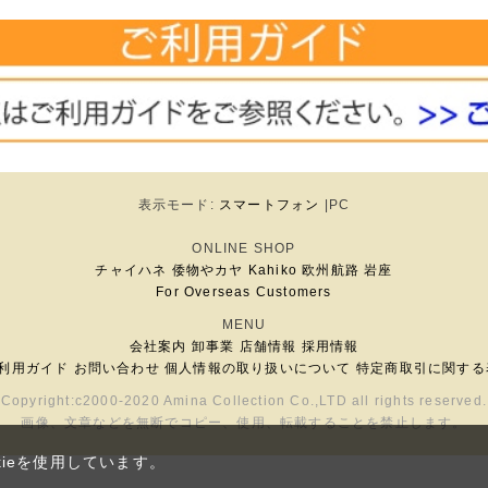
表示モード:
スマートフォン
|PC
ONLINE SHOP
チャイハネ
倭物やカヤ
Kahiko
欧州航路
岩座
For Overseas Customers
MENU
会社案内
卸事業
店舗情報
採用情報
利用ガイド
お問い合わせ
個人情報の取り扱いについて
特定商取引に関する
Copyright:c2000-2020 Amina Collection Co.,LTD all rights reserved.
画像、文章などを無断でコピー、使用、転載することを禁止します。
ieを使用しています。