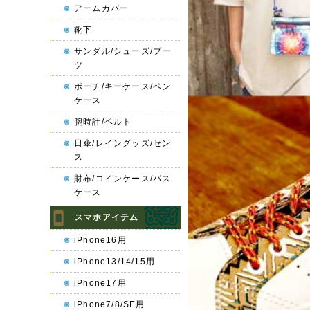
アームカバー
靴下
サンダル/シューズ/ブー
ツ
ポーチ/キーケース/ペン
ケース
腕時計/ベルト
日傘/レイングッズ/セン
ス
財布/コインケース/パス
ケース
スマホアイテム
iPhone16用
iPhone13/14/15用
iPhone17用
iPhone7/8/SE用