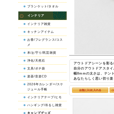
ブランケット/タオル
インテリア
インテリア雑貨
キッチンアイテム
お香/フレグランス/コス
メ
本/お守り/民芸雑貨
浄化/天然石
アウトドアシーンを彩る
自分のアウトドアスタイ
文具/ポチ袋
幅8mmの太さは、テン
楽器/音楽CD
あなたらしく思い切り楽
2026年カレンダー/スケ
ジュール手帳
インテリアテープ/ヒモ
ハンギング/吊るし雑貨
キャンプグッズ