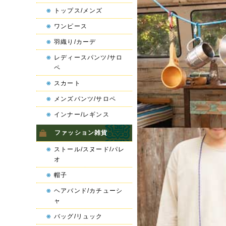
トップス/メンズ
ワンピース
羽織り/カーデ
レディースパンツ/サロ
ペ
スカート
メンズパンツ/サロペ
インナー/レギンス
ファッション雑貨
ストール/スヌード/パレ
オ
帽子
ヘアバンド/カチューシ
ャ
バッグ/リュック